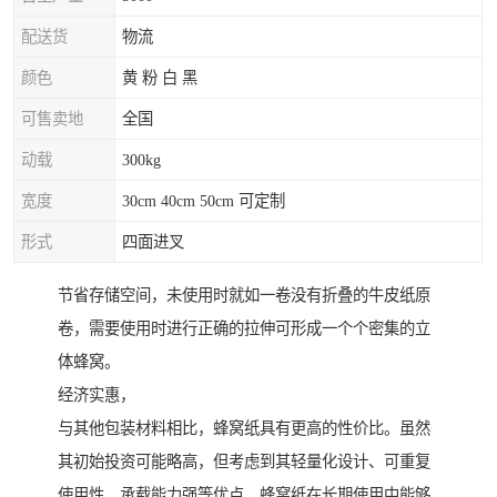
配送货
物流
颜色
黄 粉 白 黑
可售卖地
全国
动载
300kg
宽度
30cm 40cm 50cm 可定制
形式
四面进叉
节省存储空间，未使用时就如一卷没有折叠的牛皮纸原
卷，需要使用时进行正确的拉伸可形成一个个密集的立
体蜂窝。
经济实惠，
与其他包装材料相比，蜂窝纸具有更高的性价比。虽然
其初始投资可能略高，但考虑到其轻量化设计、可重复
使用性、承载能力强等优点，蜂窝纸在长期使用中能够