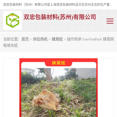
双忠包装材料（苏州）有限公司是上海双忠包装材料设立在苏州太仓的生产基地，占地约2万平米，产品主要有打孔缠绕膜，拉伸蜂窝纸，集装箱充气袋，滑托板，打包带，裹包网兜，防滑纸等箱体和托盘的运输和保护性包材。固永包材®，GooYon Pack®，是我们保护性包装材料的专属品牌。
双忠包装材料(苏州)有限公司
当前位置：
首页
>
供应商机
>
蜂窝纸
> 操作简单 GooYonPack 蜂窝网
打孔缠绕膜
拉伸蜂窝纸
格填充纸
裹包网兜
纤维打包带
防滑纸
充气袋
蜂窝纸
缠绕膜
打孔膜
托盘裹包网兜
托盘捆绑带