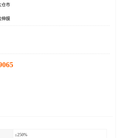
太仓市
拉伸膜
9065
≤250%