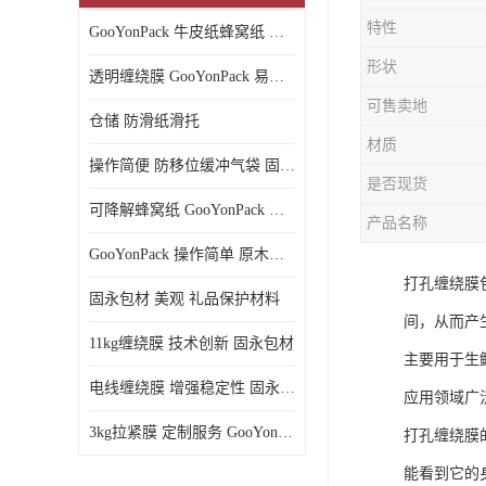
特性
GooYonPack 牛皮纸蜂窝纸 循环使用
形状
透明缠绕膜 GooYonPack 易撕扯不残留
可售卖地
仓储 防滑纸滑托
材质
操作简便 防移位缓冲气袋 固永包材
是否现货
可降解蜂窝纸 GooYonPack 循环使用
产品名称
GooYonPack 操作简单 原木浆蜂巢网格纸
打孔缠绕膜
固永包材 美观 礼品保护材料
间，从而产
11kg缠绕膜 技术创新 固永包材
主要用于生
电线缠绕膜 增强稳定性 固永包材
应用领域广
3kg拉紧膜 定制服务 GooYonPack
打孔缠绕膜
能看到它的