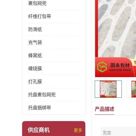
裹包网兜
纤维打包带
防滑纸
充气袋
蜂窝纸
缠绕膜
打孔膜
托盘裹包网兜
托盘捆绑带
产品描述
供应商机
更多
宽度