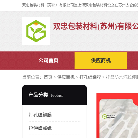
双忠包装材料(苏州)有限
公司首页
供应商机
当前位置：
首页
>
供应商机
>
打孔缠绕膜
> 托盘防水汽拉伸
产品分类
Product
打孔缠绕膜
拉伸蜂窝纸