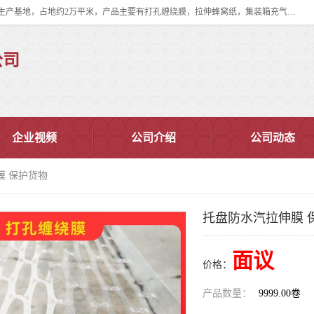
双忠包装材料（苏州）有限公司是上海双忠包装材料设立在苏州太仓的生产基地，占地约2万平米，产品主要有打孔缠绕膜，拉伸蜂窝纸，集装箱充气袋，滑托板，打包带，裹包网兜，防滑纸等箱体和托盘的运输和保护性包材。固永包材®，GooYon Pack®，是我们保护性包装材料的专属品牌。
公司
企业视频
公司介绍
公司动态
膜 保护货物
托盘防水汽拉伸膜 
面议
价格：
产品数量：
9999.00卷