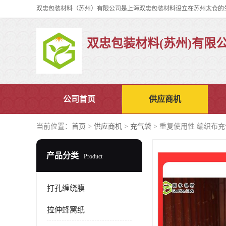
双忠包装材料(苏州)有限
公司首页
供应商机
当前位置：
首页
>
供应商机
>
充气袋
> 重复使用性 编织布
产品分类
Product
打孔缠绕膜
拉伸蜂窝纸