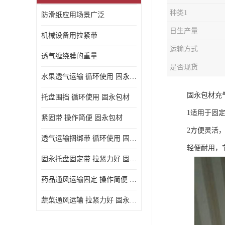
种类1
防滑纸应用场景广泛
日生产量
机械设备用拉紧带
运输方式
透气缠绕膜的重量
是否现货
水果透气运输 循环使用 固永包材
固永包材充
托盘围挡 循环使用 固永包材
1适用于固
紧固带 操作简便 固永包材
2方便灵活
透气运输捆绑带 循环使用 固永包材
轻便耐用，
固永托盘固定带 拉紧力好 固永包材
药品通风运输固定 操作简便 固永包材
蔬菜通风运输 拉紧力好 固永包材