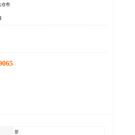
太仓市
袋
9065
是