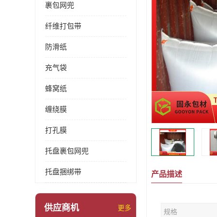
裹包网兜
纤维打包带
防滑纸
充气袋
蜂窝纸
缠绕膜
打孔膜
托盘裹包网兜
托盘捆绑带
产品描述
供应商机
更多
规格