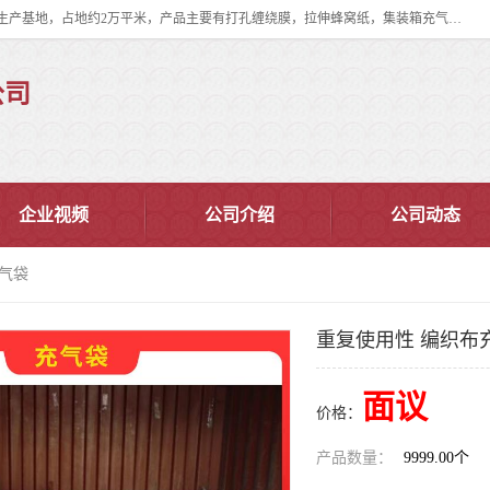
双忠包装材料（苏州）有限公司是上海双忠包装材料设立在苏州太仓的生产基地，占地约2万平米，产品主要有打孔缠绕膜，拉伸蜂窝纸，集装箱充气袋，滑托板，打包带，裹包网兜，防滑纸等箱体和托盘的运输和保护性包材。固永包材®，GooYon Pack®，是我们保护性包装材料的专属品牌。
公司
企业视频
公司介绍
公司动态
充气袋
重复使用性 编织布
面议
价格：
产品数量：
9999.00个