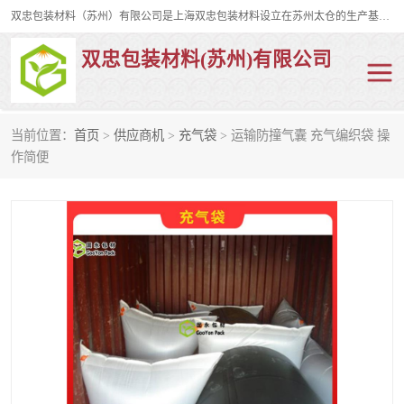
双忠包装材料（苏州）有限公司是上海双忠包装材料设立在苏州太仓的生产基地，占地约2万平米，产品主要有打孔缠绕膜，拉伸蜂窝纸，集装箱充气袋，滑托板，打包带，裹包网兜，防滑纸等箱体和托盘的运输和保护性包材。固永包材®，GooYon Pack®，是我们保护性包装材料的专属品牌。
双忠包装材料(苏州)有限公司
当前位置：
首页
>
供应商机
>
充气袋
> 运输防撞气囊 充气编织袋 操
打孔缠绕膜
拉伸蜂窝纸
作简便
裹包网兜
纤维打包带
防滑纸
充气袋
蜂窝纸
缠绕膜
打孔膜
托盘裹包网兜
托盘捆绑带