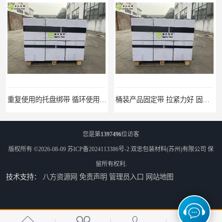
重复使用的托盘绑带 循环使用 固永包材
桶装产品固定带 拉紧力好 固永包材
您是第
1397496
位访客
版权所有 ©2026-08-09
苏ICP备2024113386号-2
双忠包装材料(苏州)有限公司
保
留所有权利.
技术支持：
八方资源网
免责声明
管理员入口
网站地图