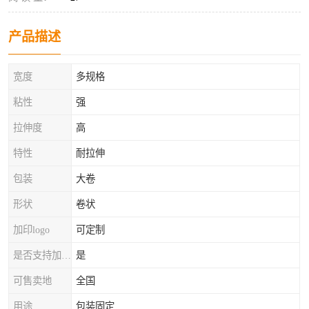
产品描述
宽度
多规格
粘性
强
拉伸度
高
特性
耐拉伸
包装
大卷
形状
卷状
加印logo
可定制
是否支持加工定制
是
可售卖地
全国
用途
包装固定