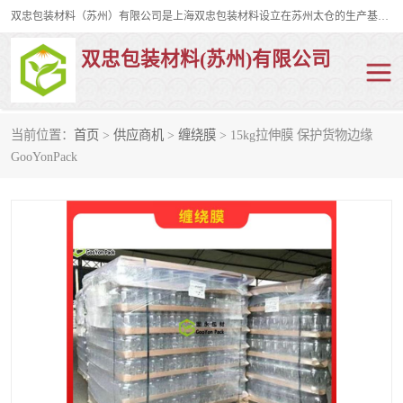
双忠包装材料（苏州）有限公司是上海双忠包装材料设立在苏州太仓的生产基地，占地约2万平米，产品主要有打孔缠绕膜，拉伸蜂窝纸，集装箱充气袋，滑托板，打包带，裹包网兜，防滑纸等箱体和托盘的运输和保护性包材。固永包材®，GooYon Pack®，是我们保护性包装材料的专属品牌。
双忠包装材料(苏州)有限公司
当前位置：
首页
>
供应商机
>
缠绕膜
> 15kg拉伸膜 保护货物边缘
打孔缠绕膜
拉伸蜂窝纸
GooYonPack
裹包网兜
纤维打包带
防滑纸
充气袋
蜂窝纸
缠绕膜
打孔膜
托盘裹包网兜
托盘捆绑带