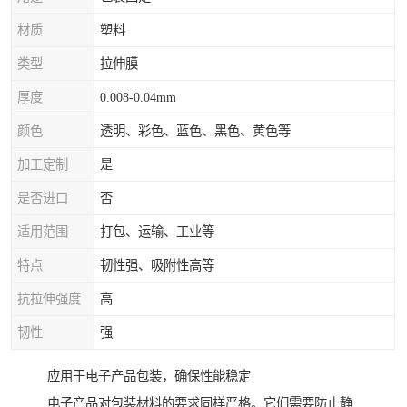
材质
塑料
类型
拉伸膜
厚度
0.008-0.04mm
颜色
透明、彩色、蓝色、黑色、黄色等
加工定制
是
是否进口
否
适用范围
打包、运输、工业等
特点
韧性强、吸附性高等
抗拉伸强度
高
韧性
强
应用于电子产品包装，确保性能稳定
电子产品对包装材料的要求同样严格。它们需要防止静