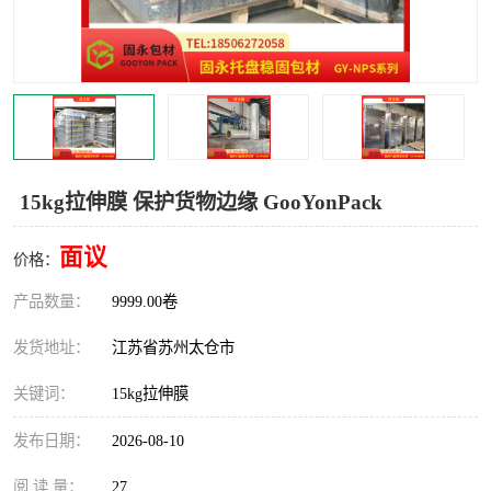
15kg拉伸膜 保护货物边缘 GooYonPack
面议
价格：
产品数量：
9999.00卷
发货地址：
江苏省苏州太仓市
关键词：
15kg拉伸膜
发布日期：
2026-08-10
阅 读 量：
27