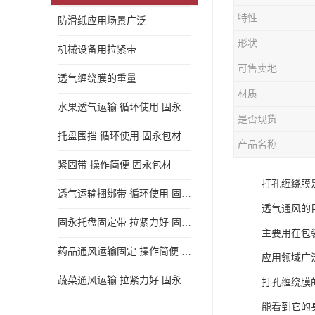
特性
防滑纸应用场景广泛
形状
机械设备用拉紧带
可售卖地
透气缠绕膜的重量
材质
水果透气运输 循环使用 固永包材
是否现货
托盘围挡 循环使用 固永包材
产品名称
紧固带 操作简便 固永包材
打孔缠绕膜
透气运输捆绑带 循环使用 固永包材
透气通风的
固永托盘固定带 拉紧力好 固永包材
主要用在包
药品通风运输固定 操作简便 固永包材
应用领域广
蔬菜通风运输 拉紧力好 固永包材
打孔缠绕膜
能看到它的