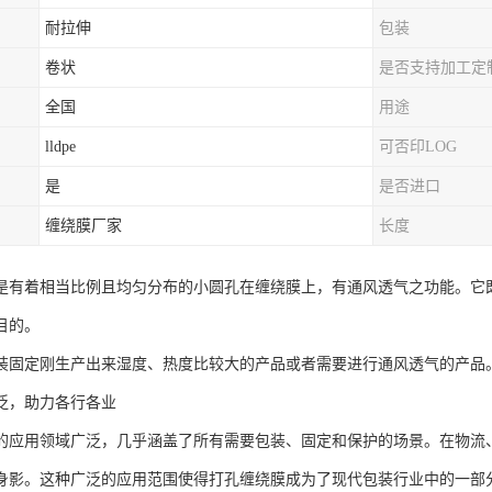
耐拉伸
包装
卷状
是否支持加工定
全国
用途
lldpe
可否印LOG
是
是否进口
缠绕膜厂家
长度
是有着相当比例且均匀分布的小圆孔在缠绕膜上，有通风透气之功能。它
目的。
装固定刚生产出来湿度、热度比较大的产品或者需要进行通风透气的产品
泛，助力各行各业
的应用领域广泛，几乎涵盖了所有需要包装、固定和保护的场景。在物流
身影。这种广泛的应用范围使得打孔缠绕膜成为了现代包装行业中的一部