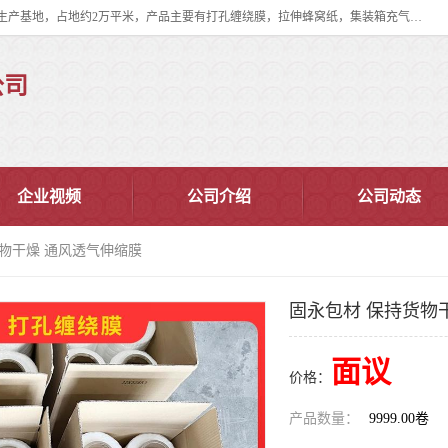
双忠包装材料（苏州）有限公司是上海双忠包装材料设立在苏州太仓的生产基地，占地约2万平米，产品主要有打孔缠绕膜，拉伸蜂窝纸，集装箱充气袋，滑托板，打包带，裹包网兜，防滑纸等箱体和托盘的运输和保护性包材。固永包材®，GooYon Pack®，是我们保护性包装材料的专属品牌。
公司
企业视频
公司介绍
公司动态
货物干燥 通风透气伸缩膜
固永包材 保持货物
面议
价格：
产品数量：
9999.00卷