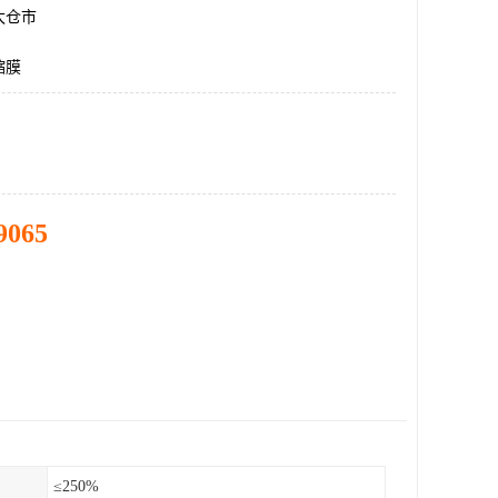
太仓市
缩膜
9065
≤250%