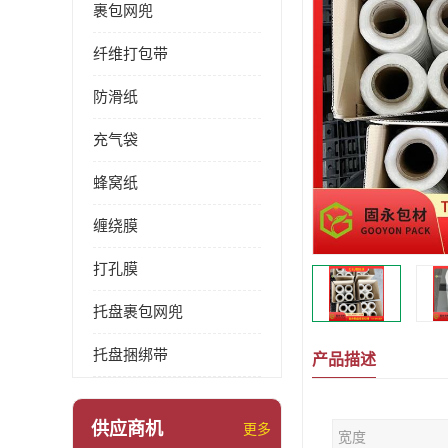
裹包网兜
纤维打包带
防滑纸
充气袋
蜂窝纸
缠绕膜
打孔膜
托盘裹包网兜
托盘捆绑带
产品描述
供应商机
更多
宽度