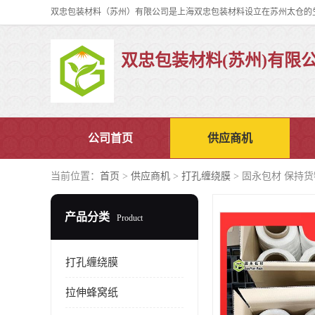
双忠包装材料(苏州)有限
公司首页
供应商机
当前位置：
首页
>
供应商机
>
打孔缠绕膜
> 固永包材 保持
产品分类
Product
打孔缠绕膜
拉伸蜂窝纸