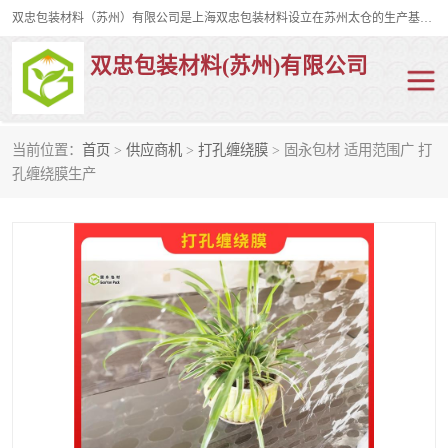
双忠包装材料（苏州）有限公司是上海双忠包装材料设立在苏州太仓的生产基地，占地约2万平米，产品主要有打孔缠绕膜，拉伸蜂窝纸，集装箱充气袋，滑托板，打包带，裹包网兜，防滑纸等箱体和托盘的运输和保护性包材。固永包材®，GooYon Pack®，是我们保护性包装材料的专属品牌。
双忠包装材料(苏州)有限公司
当前位置：
首页
>
供应商机
>
打孔缠绕膜
> 固永包材 适用范围广 打
打孔缠绕膜
拉伸蜂窝纸
孔缠绕膜生产
裹包网兜
纤维打包带
防滑纸
充气袋
蜂窝纸
缠绕膜
打孔膜
托盘裹包网兜
托盘捆绑带