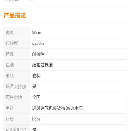
产品描述
宽度
50cm
拉伸度
≤250%
特性
耐拉伸
包装
纸箱或裸装
形状
卷状
是否支持加工定制
是
可售卖地
全国
用途
通风透气包裹货物 减少水汽
材质
lldpe
可否印LOG
是