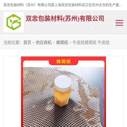
双忠包装材料（苏州）有限公司是上海双忠包装材料设立在苏州太仓的生产基地，占地约2万平米，产品主要有打孔缠绕膜，拉伸蜂窝纸，集装箱充气袋，滑托板，打包带，裹包网兜，防滑纸等箱体和托盘的运输和保护性包材。固永包材®，GooYon Pack®，是我们保护性包装材料的专属品牌。
双忠包装材料(苏州)有限公司
当前位置：
首页
>
供应商机
>
蜂窝纸
> 牛皮纸蜂窝纸 牛皮纸
打孔缠绕膜
拉伸蜂窝纸
裹包网兜
纤维打包带
防滑纸
充气袋
蜂窝纸
缠绕膜
打孔膜
托盘裹包网兜
托盘捆绑带