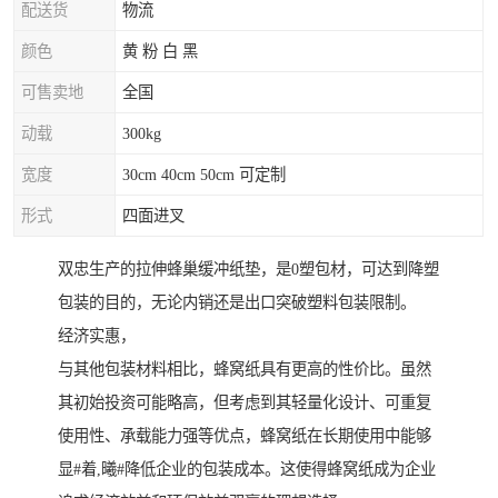
配送货
物流
颜色
黄 粉 白 黑
可售卖地
全国
动载
300kg
宽度
30cm 40cm 50cm 可定制
形式
四面进叉
双忠生产的拉伸蜂巢缓冲纸垫，是0塑包材，可达到降塑
包装的目的，无论内销还是出口突破塑料包装限制。
经济实惠，
与其他包装材料相比，蜂窝纸具有更高的性价比。虽然
其初始投资可能略高，但考虑到其轻量化设计、可重复
使用性、承载能力强等优点，蜂窝纸在长期使用中能够
显#着,曦#降低企业的包装成本。这使得蜂窝纸成为企业