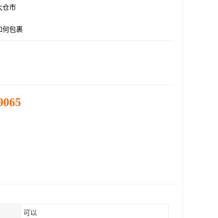
太仓市
如何包裹
9065
可以