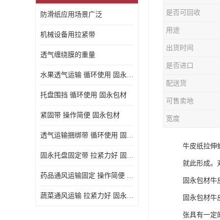
是否可回收
防滑纸应用场景广泛
用途
机械设备用拉紧带
出货时间
透气缠绕膜的重量
是否进口
水果透气运输 循环使用 固永包材
配送货
托盘围挡 循环使用 固永包材
可售卖地
紧固带 操作简便 固永包材
宽度
透气运输捆绑带 循环使用 固永包材
牛皮纸拉伸
固永托盘固定带 拉紧力好 固永包材
就此形成。
药品通风运输固定 操作简便 固永包材
固永包材牛
蔬菜通风运输 拉紧力好 固永包材
固永包材牛
张具有一定