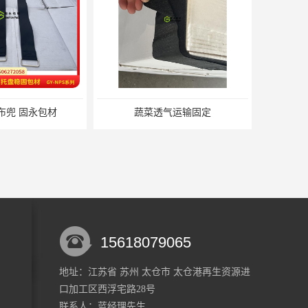
气运输固定
蜂巢网格纸如何包裹 固永包材
15618079065
地址：江苏省 苏州 太仓市 太仓港再生资源进
口加工区西浮宅路28号
重复使用的托盘绑带 循环使用 固永包材
桶装产品固定带 拉紧力好 固永包材
联系人：蓝经理
先生