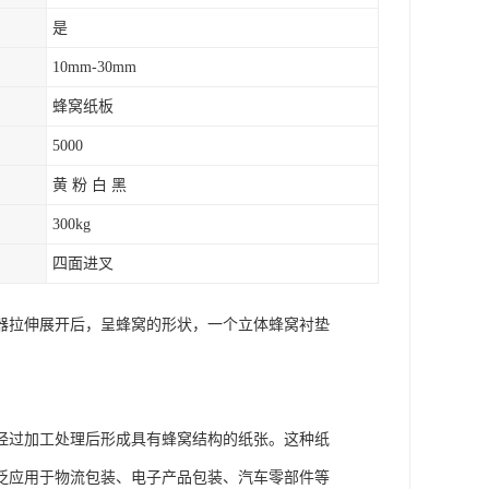
是
10mm-30mm
蜂窝纸板
5000
黄 粉 白 黑
300kg
四面进叉
器拉伸展开后，呈蜂窝的形状，一个立体蜂窝衬垫
经过加工处理后形成具有蜂窝结构的纸张。这种纸
泛应用于物流包装、电子产品包装、汽车零部件等