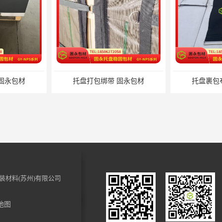
固永包材
托盘裹包布兜 固永包材
蔬菜透
装材料(苏州)有限公司
地图
 固永包材
蔬菜透气运输固定 操作简便 固永包材