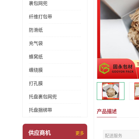
裹包网兜
纤维打包带
防滑纸
充气袋
蜂窝纸
缠绕膜
打孔膜
托盘裹包网兜
托盘捆绑带
产品描述
供应商机
更多
配送服务