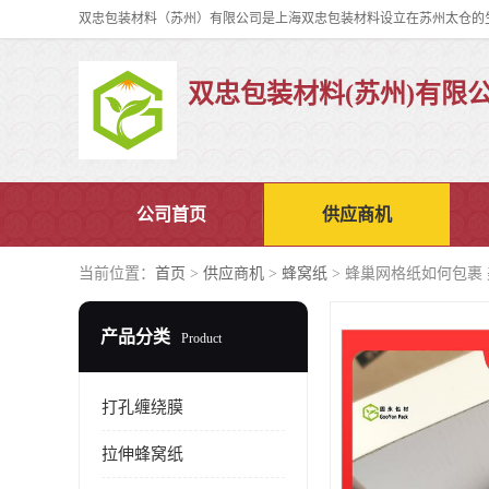
双忠包装材料(苏州)有限
公司首页
供应商机
当前位置：
首页
>
供应商机
>
蜂窝纸
> 蜂巢网格纸如何包裹
产品分类
Product
打孔缠绕膜
拉伸蜂窝纸