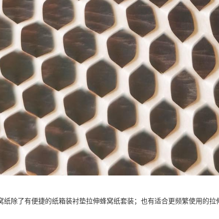
窝纸除了有便捷的纸箱装衬垫拉伸蜂窝纸套装；也有适合更频繁使用的拉
。