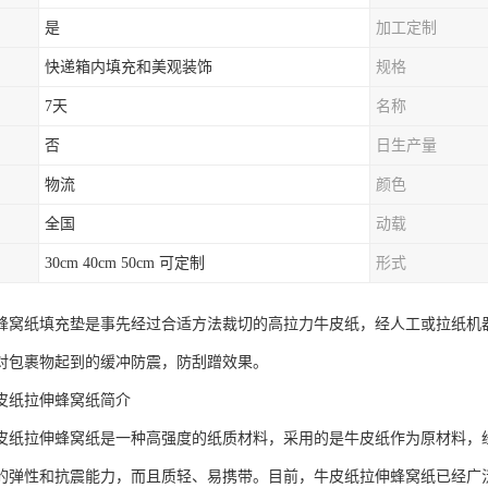
是
加工定制
快递箱内填充和美观装饰
规格
7天
名称
否
日生产量
物流
颜色
全国
动载
30cm 40cm 50cm 可定制
形式
蜂窝纸填充垫是事先经过合适方法裁切的高拉力牛皮纸，经人工或拉纸机
对包裹物起到的缓冲防震，防刮蹭效果。
皮纸拉伸蜂窝纸简介
皮纸拉伸蜂窝纸是一种高强度的纸质材料，采用的是牛皮纸作为原材料，
的弹性和抗震能力，而且质轻、易携带。目前，牛皮纸拉伸蜂窝纸已经广