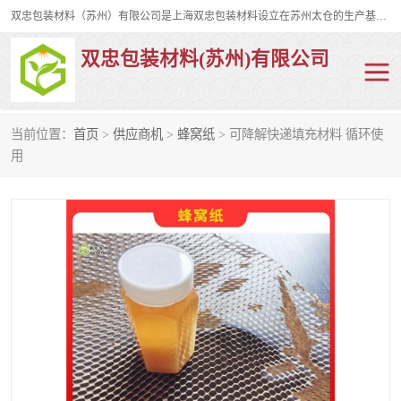
双忠包装材料（苏州）有限公司是上海双忠包装材料设立在苏州太仓的生产基地，占地约2万平米，产品主要有打孔缠绕膜，拉伸蜂窝纸，集装箱充气袋，滑托板，打包带，裹包网兜，防滑纸等箱体和托盘的运输和保护性包材。固永包材®，GooYon Pack®，是我们保护性包装材料的专属品牌。
双忠包装材料(苏州)有限公司
当前位置：
首页
>
供应商机
>
蜂窝纸
> 可降解快递填充材料 循环使
打孔缠绕膜
拉伸蜂窝纸
用
裹包网兜
纤维打包带
防滑纸
充气袋
蜂窝纸
缠绕膜
打孔膜
托盘裹包网兜
托盘捆绑带