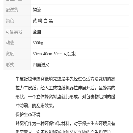
配送货
物流
颜色
黄 粉 白 黑
可售卖地
全国
动载
300kg
宽度
30cm 40cm 50cm 可定制
形式
四面进叉
牛皮纸拉伸蜂窝纸填充垫是事先经过合适方法裁切的高
拉力牛皮纸，经人工或拉纸机器拉伸展开后，呈蜂窝的
形状，一个立体蜂窝衬垫就此形成。对包裹物起到的缓
冲防震，防刮蹭效果。
保护生态环境
蜂窝纸作为一种环保包装材料，对于保护生态环境具有
重要意义。它不仅能够减少包装废弃物的产生和污染，