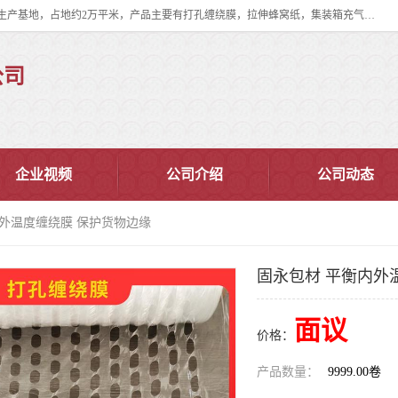
双忠包装材料（苏州）有限公司是上海双忠包装材料设立在苏州太仓的生产基地，占地约2万平米，产品主要有打孔缠绕膜，拉伸蜂窝纸，集装箱充气袋，滑托板，打包带，裹包网兜，防滑纸等箱体和托盘的运输和保护性包材。固永包材®，GooYon Pack®，是我们保护性包装材料的专属品牌。
公司
企业视频
公司介绍
公司动态
内外温度缠绕膜 保护货物边缘
固永包材 平衡内外
面议
价格：
产品数量：
9999.00卷