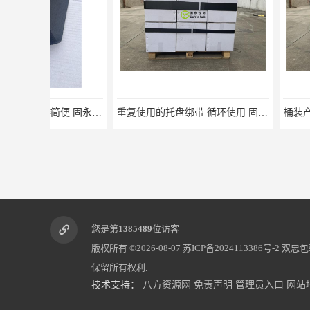
重复使用的托盘绑带 循环使用 固永包材
桶装产品固定带 拉紧
您是第
1385489
位访客
版权所有 ©2026-08-07
苏ICP备2024113386号-2
双忠包
保留所有权利.
技术支持：
八方资源网
免责声明
管理员入口
网站
蔬菜透气运输固定
蜂巢网格纸如何包