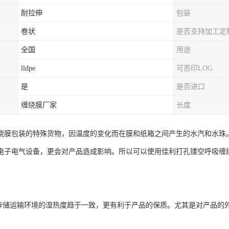
耐拉伸
包装
卷状
是否支持加工定
全国
用途
lldpe
可否印LOG
是
是否进口
缠绕膜厂家
长度
绕膜包装的特殊货物，因温度的变化而在膜和纸箱之间产生的水汽和水珠
电子电气设备，更会对产品造成影响。所以可以使用佳利打孔镂空呼吸缠
与存储运输环境的湿热度趋于一致，更有利于产品的保质。尤其是对产品的