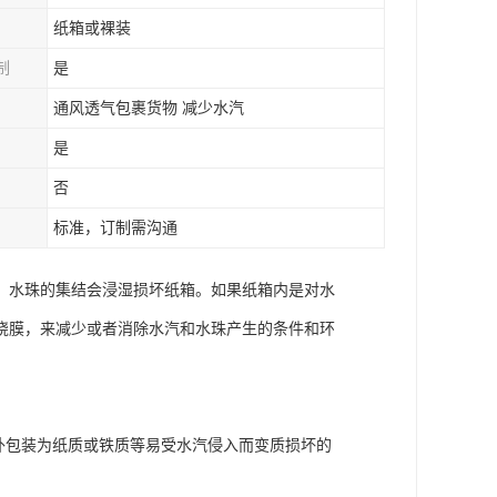
纸箱或裸装
制
是
通风透气包裹货物 减少水汽
是
否
标准，订制需沟通
。水珠的集结会浸湿损坏纸箱。如果纸箱内是对水
绕膜，来减少或者消除水汽和水珠产生的条件和环
外包装为纸质或铁质等易受水汽侵入而变质损坏的