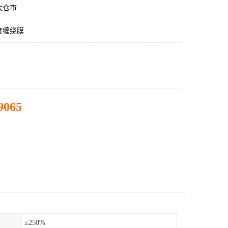
太仓市
度缠绕膜
9065
≤250%