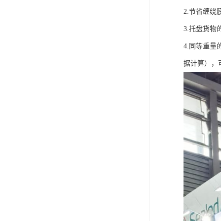
2.节省缠
3.托盘货
4.同等重量
据计算），