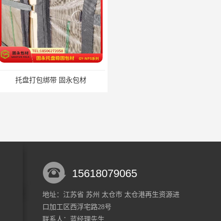
绑带 固永包材
托盘裹包布兜 固永包材
15618079065
地址：江苏省 苏州 太仓市 太仓港再生资源进
口加工区西浮宅路28号
材料 固永包材
蔬菜透气运输固定 操作简便 固永包材
联系人：蓝经理
先生