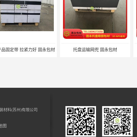
力好 固永包材
托盘运输网兜 固永包材
托盘打包
装材料(苏州)有限公司
地图
裹 固永包材
电动蜂窝纸拉伸机 固永包材
化妆品装饰