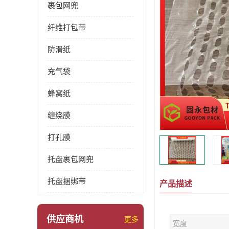
裹包网兜
纤维打包带
防滑纸
充气袋
蜂窝纸
缠绕膜
打孔膜
托盘裹包网兜
托盘捆绑带
产品描述
供应商机
更多
宽度