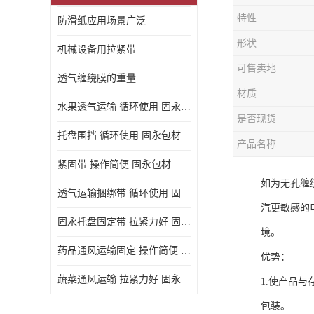
特性
防滑纸应用场景广泛
形状
机械设备用拉紧带
可售卖地
透气缠绕膜的重量
材质
水果透气运输 循环使用 固永包材
是否现货
托盘围挡 循环使用 固永包材
产品名称
紧固带 操作简便 固永包材
如为无孔缠
透气运输捆绑带 循环使用 固永包材
汽更敏感的
固永托盘固定带 拉紧力好 固永包材
境。
药品通风运输固定 操作简便 固永包材
优势：
蔬菜通风运输 拉紧力好 固永包材
1.使产品
包装。