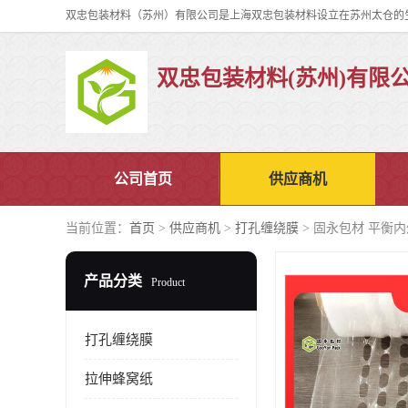
双忠包装材料(苏州)有限
公司首页
供应商机
当前位置：
首页
>
供应商机
>
打孔缠绕膜
> 固永包材 平衡
产品分类
Product
打孔缠绕膜
拉伸蜂窝纸