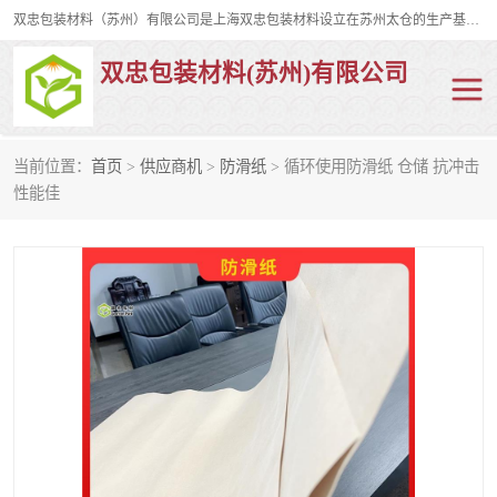
双忠包装材料（苏州）有限公司是上海双忠包装材料设立在苏州太仓的生产基地，占地约2万平米，产品主要有打孔缠绕膜，拉伸蜂窝纸，集装箱充气袋，滑托板，打包带，裹包网兜，防滑纸等箱体和托盘的运输和保护性包材。固永包材®，GooYon Pack®，是我们保护性包装材料的专属品牌。
双忠包装材料(苏州)有限公司
当前位置：
首页
>
供应商机
>
防滑纸
> 循环使用防滑纸 仓储 抗冲击
打孔缠绕膜
拉伸蜂窝纸
性能佳
裹包网兜
纤维打包带
防滑纸
充气袋
蜂窝纸
缠绕膜
打孔膜
托盘裹包网兜
托盘捆绑带