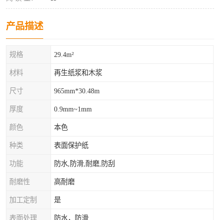
产品描述
规格
29.4m²
材料
再生纸浆和木浆
尺寸
965mm*30.48m
厚度
0.9mm~1mm
颜色
本色
种类
表面保护纸
功能
防水,防滑,耐磨,防刮
耐磨性
高耐磨
加工定制
是
表面处理
防水，防滑