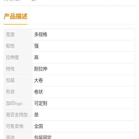
产品描述
宽度
多规格
粘性
强
拉伸度
高
特性
耐拉伸
包装
大卷
形状
卷状
加印logo
可定制
是否支持加工定制
是
可售卖地
全国
用途
包装固定