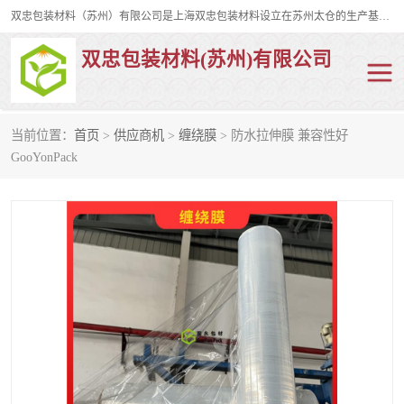
双忠包装材料（苏州）有限公司是上海双忠包装材料设立在苏州太仓的生产基地，占地约2万平米，产品主要有打孔缠绕膜，拉伸蜂窝纸，集装箱充气袋，滑托板，打包带，裹包网兜，防滑纸等箱体和托盘的运输和保护性包材。固永包材®，GooYon Pack®，是我们保护性包装材料的专属品牌。
双忠包装材料(苏州)有限公司
当前位置：
首页
>
供应商机
>
缠绕膜
> 防水拉伸膜 兼容性好
打孔缠绕膜
拉伸蜂窝纸
GooYonPack
裹包网兜
纤维打包带
防滑纸
充气袋
蜂窝纸
缠绕膜
打孔膜
托盘裹包网兜
托盘捆绑带