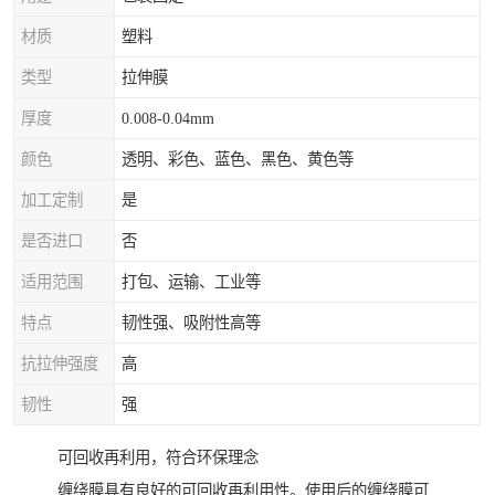
材质
塑料
类型
拉伸膜
厚度
0.008-0.04mm
颜色
透明、彩色、蓝色、黑色、黄色等
加工定制
是
是否进口
否
适用范围
打包、运输、工业等
特点
韧性强、吸附性高等
抗拉伸强度
高
韧性
强
可回收再利用，符合环保理念
缠绕膜具有良好的可回收再利用性。使用后的缠绕膜可