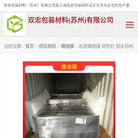
双忠包装材料（苏州）有限公司是上海双忠包装材料设立在苏州太仓的生产基地，占地约2万平米，产品主要有打孔缠绕膜，拉伸蜂窝纸，集装箱充气袋，滑托板，打包带，裹包网兜，防滑纸等箱体和托盘的运输和保护性包材。固永包材®，GooYon Pack®，是我们保护性包装材料的专属品牌。
双忠包装材料(苏州)有限公司
当前位置：
首页
>
供应商机
>
缠绕膜
> 机用缠绕膜 韧性好 固永包材
打孔缠绕膜
拉伸蜂窝纸
裹包网兜
纤维打包带
防滑纸
充气袋
蜂窝纸
缠绕膜
打孔膜
托盘裹包网兜
托盘捆绑带