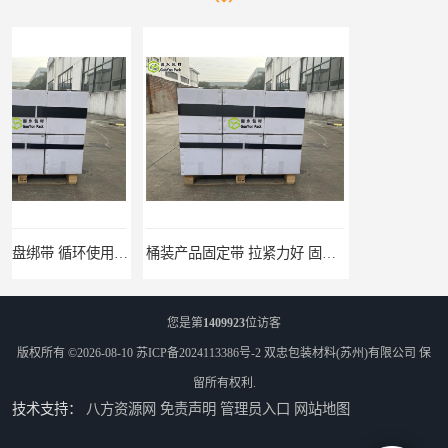
桶装产品固定带 拉紧力好 固永包材
托盘运输网兜 固永包材
您是第
1409923
位访客
版权所有 ©2026-08-10
苏ICP备2024113386号-2
双忠包装材料(苏州)有限公司
保
留所有权利.
技术支持：
八方资源网
免责声明
管理员入口
网站地图