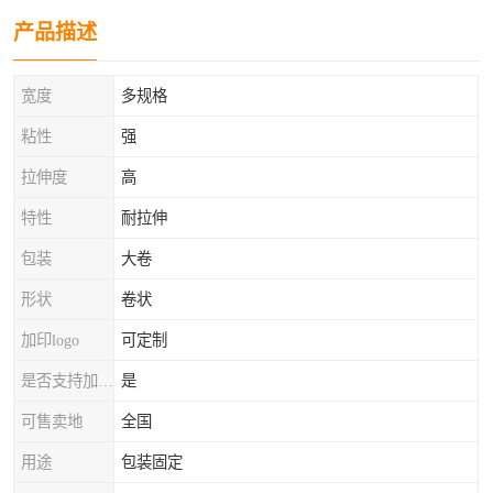
产品描述
宽度
多规格
粘性
强
拉伸度
高
特性
耐拉伸
包装
大卷
形状
卷状
加印logo
可定制
是否支持加工定制
是
可售卖地
全国
用途
包装固定