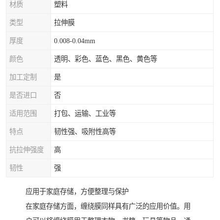
材质
塑料
类型
拉伸膜
厚度
0.008-0.04mm
颜色
透明、彩色、蓝色、黑色、黄色等
加工定制
是
是否进口
否
适用范围
打包、运输、工业等
特点
韧性强、吸附性高等
抗拉伸强度
高
韧性
强
应用于家庭存储，方便整理与保护
在家庭存储方面，缠绕膜同样具有广泛的应用价值。用