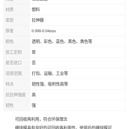
材质
塑料
类型
拉伸膜
厚度
0.008-0.04mm
颜色
透明、彩色、蓝色、黑色、黄色等
加工定制
是
是否进口
否
适用范围
打包、运输、工业等
特点
韧性强、吸附性高等
抗拉伸强度
高
韧性
强
可回收再利用，符合环保理念
缠绕膜具有良好的可回收再利用性。使用后的缠绕膜可