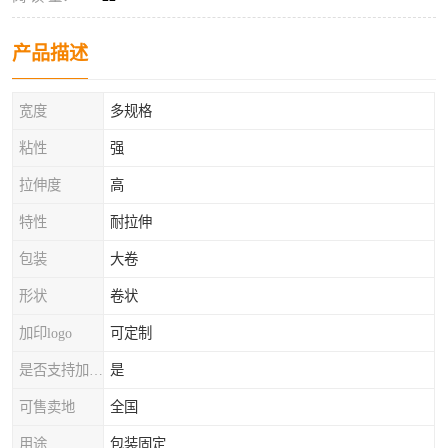
产品描述
宽度
多规格
粘性
强
拉伸度
高
特性
耐拉伸
包装
大卷
形状
卷状
加印logo
可定制
是否支持加工定制
是
可售卖地
全国
用途
包装固定