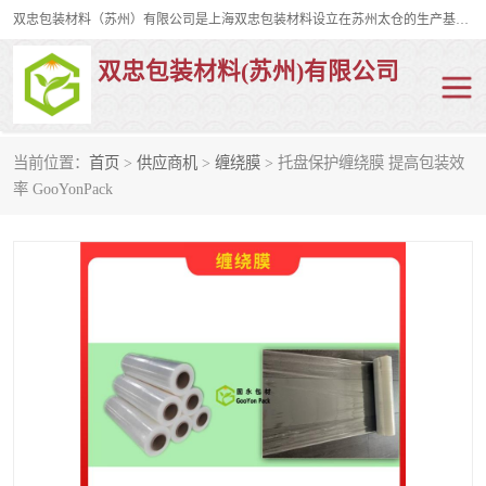
双忠包装材料（苏州）有限公司是上海双忠包装材料设立在苏州太仓的生产基地，占地约2万平米，产品主要有打孔缠绕膜，拉伸蜂窝纸，集装箱充气袋，滑托板，打包带，裹包网兜，防滑纸等箱体和托盘的运输和保护性包材。固永包材®，GooYon Pack®，是我们保护性包装材料的专属品牌。
双忠包装材料(苏州)有限公司
当前位置：
首页
>
供应商机
>
缠绕膜
> 托盘保护缠绕膜 提高包装效
打孔缠绕膜
拉伸蜂窝纸
率 GooYonPack
裹包网兜
纤维打包带
防滑纸
充气袋
蜂窝纸
缠绕膜
打孔膜
托盘裹包网兜
托盘捆绑带