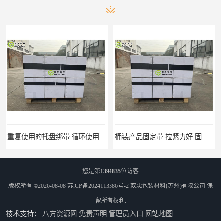
重复使用的托盘绑带 循环使用 固永包材
桶装产品固定带 拉紧力好 固永包材
您是第
1394835
位访客
版权所有 ©2026-08-08
苏ICP备2024113386号-2
双忠包装材料(苏州)有限公司
保
留所有权利.
技术支持：
八方资源网
免责声明
管理员入口
网站地图