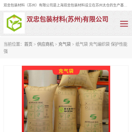
双忠包装材料（苏州）有限公司是上海双忠包装材料设立在苏州太仓的生产基地，占地约2万平米，产品主要有打孔缠绕膜，拉伸蜂窝纸，集装箱充气袋，滑托板，打包带，裹包网兜，防滑纸等箱体和托盘的运输和保护性包材。固永包材®，GooYon Pack®，是我们保护性包装材料的专属品牌。
双忠包装材料(苏州)有限公司
当前位置：
首页
>
供应商机
>
充气袋
> 纸气袋 充气编织袋 保护性能
打孔缠绕膜
拉伸蜂窝纸
强
裹包网兜
纤维打包带
防滑纸
充气袋
蜂窝纸
缠绕膜
打孔膜
托盘裹包网兜
托盘捆绑带