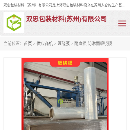
双忠包装材料（苏州）有限公司是上海双忠包装材料设立在苏州太仓的生产基地，占地约2万平米，产品主要有打孔缠绕膜，拉伸蜂窝纸，集装箱充气袋，滑托板，打包带，裹包网兜，防滑纸等箱体和托盘的运输和保护性包材。固永包材®，GooYon Pack®，是我们保护性包装材料的专属品牌。
双忠包装材料(苏州)有限公司
当前位置：
首页
>
供应商机
>
缠绕膜
> 耐磨损 防淋雨缠绕膜
打孔缠绕膜
拉伸蜂窝纸
裹包网兜
纤维打包带
防滑纸
充气袋
蜂窝纸
缠绕膜
打孔膜
托盘裹包网兜
托盘捆绑带