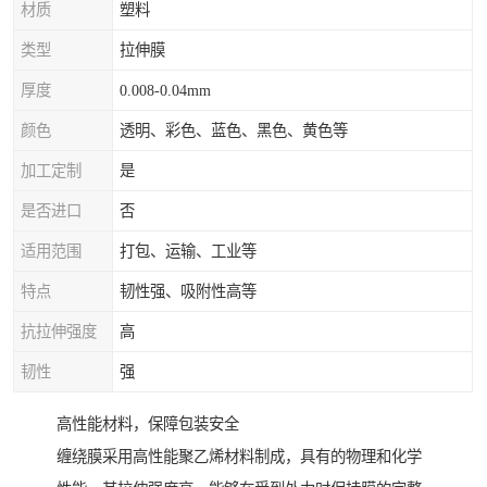
材质
塑料
类型
拉伸膜
厚度
0.008-0.04mm
颜色
透明、彩色、蓝色、黑色、黄色等
加工定制
是
是否进口
否
适用范围
打包、运输、工业等
特点
韧性强、吸附性高等
抗拉伸强度
高
韧性
强
高性能材料，保障包装安全
缠绕膜采用高性能聚乙烯材料制成，具有的物理和化学