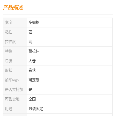
产品描述
宽度
多规格
粘性
强
拉伸度
高
特性
耐拉伸
包装
大卷
形状
卷状
加印logo
可定制
是否支持加工定制
是
可售卖地
全国
用途
包装固定