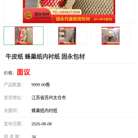
牛皮纸 蜂巢纸内衬纸 固永包材
面议
价格：
产品数量：
9999.00卷
发货地址：
江苏省苏州太仓市
关键词：
蜂巢纸内衬纸
发布日期：
2026-08-08
阅 读 量：
34