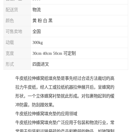
配送货
物流
颜色
黄 粉 白 黑
可售卖地
全国
动载
300kg
宽度
30cm 40cm 50cm 可定制
形式
四面进叉
牛皮纸拉伸蜂窝纸填充垫是事先经过合适方法裁切的高
拉力牛皮纸，经人工或拉纸机器拉伸展开后，呈蜂窝的
形状，一个立体蜂窝衬垫就此形成。对包裹物起到的缓
冲防震，防刮蹭效果。
牛皮纸拉伸蜂窝填充垫的应用领域
牛皮纸拉伸蜂窝填充垫广泛应用于包装和物流行业，常
常用于包装和运输易碎的产品和脆弱的物品，如玻璃制