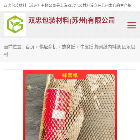
双忠包装材料（苏州）有限公司是上海双忠包装材料设立在苏州太仓的生产基地，占地约2万平米，产品主要有打孔缠绕膜，拉伸蜂窝纸，集装箱充气袋，滑托板，打包带，裹包网兜，防滑纸等箱体和托盘的运输和保护性包材。固永包材®，GooYon Pack®，是我们保护性包装材料的专属品牌。
双忠包装材料(苏州)有限公司
当前位置：
首页
>
供应商机
>
蜂窝纸
> 牛皮纸 蜂巢纸内衬纸 固永包
打孔缠绕膜
拉伸蜂窝纸
材
裹包网兜
纤维打包带
防滑纸
充气袋
蜂窝纸
缠绕膜
打孔膜
托盘裹包网兜
托盘捆绑带