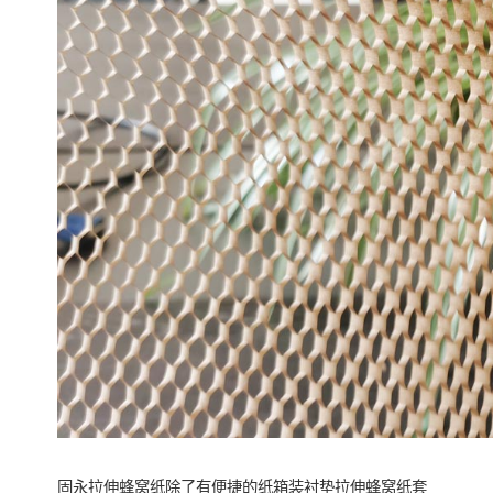
固永拉伸蜂窝纸除了有便捷的纸箱装衬垫拉伸蜂窝纸套