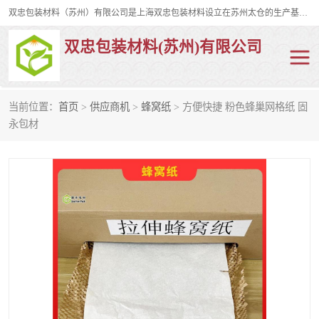
双忠包装材料（苏州）有限公司是上海双忠包装材料设立在苏州太仓的生产基地，占地约2万平米，产品主要有打孔缠绕膜，拉伸蜂窝纸，集装箱充气袋，滑托板，打包带，裹包网兜，防滑纸等箱体和托盘的运输和保护性包材。固永包材®，GooYon Pack®，是我们保护性包装材料的专属品牌。
双忠包装材料(苏州)有限公司
当前位置：
首页
>
供应商机
>
蜂窝纸
> 方便快捷 粉色蜂巢网格纸 固
打孔缠绕膜
拉伸蜂窝纸
永包材
裹包网兜
纤维打包带
防滑纸
充气袋
蜂窝纸
缠绕膜
打孔膜
托盘裹包网兜
托盘捆绑带