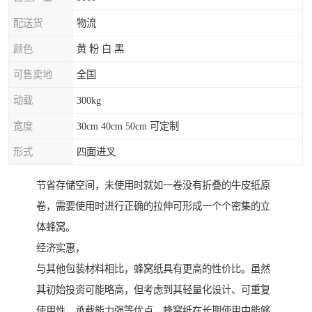
配送货
物流
颜色
黄 粉 白 黑
可售卖地
全国
动载
300kg
宽度
30cm 40cm 50cm 可定制
形式
四面进叉
节省存储空间，未使用时就如一卷没有折叠的牛皮纸原
卷，需要使用时进行正确的拉伸可形成一个个密集的立
体蜂窝。
经济实惠，
与其他包装材料相比，蜂窝纸具有更高的性价比。虽然
其初始投资可能略高，但考虑到其轻量化设计、可重复
使用性、承载能力强等优点，蜂窝纸在长期使用中能够