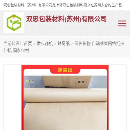
双忠包装材料（苏州）有限公司是上海双忠包装材料设立在苏州太仓的生产基地，占地约2万平米，产品主要有打孔缠绕膜，拉伸蜂窝纸，集装箱充气袋，滑托板，打包带，裹包网兜，防滑纸等箱体和托盘的运输和保护性包材。固永包材®，GooYon Pack®，是我们保护性包装材料的专属品牌。
双忠包装材料(苏州)有限公司
当前位置：
首页
>
供应商机
>
蜂窝纸
> 保护货物 自动蜂巢网格纸拉
打孔缠绕膜
拉伸蜂窝纸
伸机 固永包材
裹包网兜
纤维打包带
防滑纸
充气袋
蜂窝纸
缠绕膜
打孔膜
托盘裹包网兜
托盘捆绑带