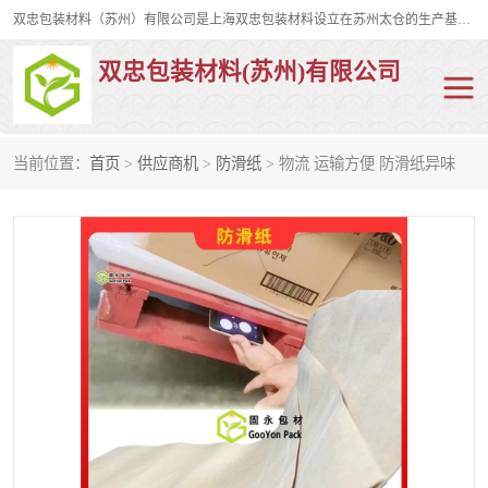
双忠包装材料（苏州）有限公司是上海双忠包装材料设立在苏州太仓的生产基地，占地约2万平米，产品主要有打孔缠绕膜，拉伸蜂窝纸，集装箱充气袋，滑托板，打包带，裹包网兜，防滑纸等箱体和托盘的运输和保护性包材。固永包材®，GooYon Pack®，是我们保护性包装材料的专属品牌。
双忠包装材料(苏州)有限公司
当前位置：
首页
>
供应商机
>
防滑纸
> 物流 运输方便 防滑纸异味
打孔缠绕膜
拉伸蜂窝纸
裹包网兜
纤维打包带
防滑纸
充气袋
蜂窝纸
缠绕膜
打孔膜
托盘裹包网兜
托盘捆绑带