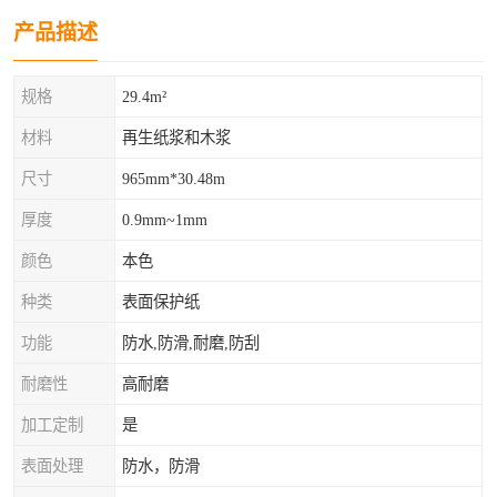
产品描述
规格
29.4m²
材料
再生纸浆和木浆
尺寸
965mm*30.48m
厚度
0.9mm~1mm
颜色
本色
种类
表面保护纸
功能
防水,防滑,耐磨,防刮
耐磨性
高耐磨
加工定制
是
表面处理
防水，防滑