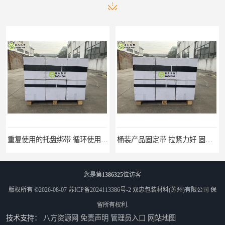
桶装产品固定带 拉紧力好 固永包材
托盘运输网兜 固永包材
您是第
1386325
位访客
版权所有 ©2026-08-07
苏ICP备2024113386号-2
双忠包装材料(苏州)有限公司
保
留所有权利.
技术支持：
八方资源网
免责声明
管理员入口
网站地图