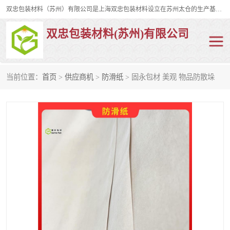
双忠包装材料（苏州）有限公司是上海双忠包装材料设立在苏州太仓的生产基地，占地约2万平米，产品主要有打孔缠绕膜，拉伸蜂窝纸，集装箱充气袋，滑托板，打包带，裹包网兜，防滑纸等箱体和托盘的运输和保护性包材。固永包材®，GooYon Pack®，是我们保护性包装材料的专属品牌。
双忠包装材料(苏州)有限公司
当前位置：
首页
>
供应商机
>
防滑纸
> 固永包材 美观 物品防散垛
打孔缠绕膜
拉伸蜂窝纸
裹包网兜
纤维打包带
防滑纸
充气袋
蜂窝纸
缠绕膜
打孔膜
托盘裹包网兜
托盘捆绑带