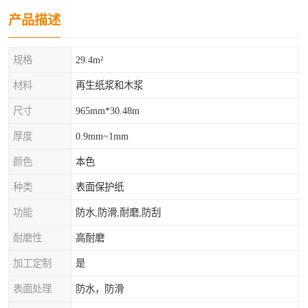
产品描述
规格
29.4m²
材料
再生纸浆和木浆
尺寸
965mm*30.48m
厚度
0.9mm~1mm
颜色
本色
种类
表面保护纸
功能
防水,防滑,耐磨,防刮
耐磨性
高耐磨
加工定制
是
表面处理
防水，防滑