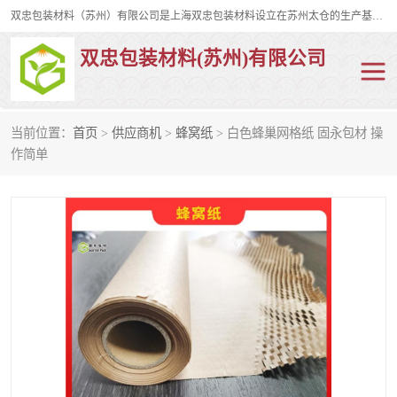
双忠包装材料（苏州）有限公司是上海双忠包装材料设立在苏州太仓的生产基地，占地约2万平米，产品主要有打孔缠绕膜，拉伸蜂窝纸，集装箱充气袋，滑托板，打包带，裹包网兜，防滑纸等箱体和托盘的运输和保护性包材。固永包材®，GooYon Pack®，是我们保护性包装材料的专属品牌。
双忠包装材料(苏州)有限公司
当前位置：
首页
>
供应商机
>
蜂窝纸
> 白色蜂巢网格纸 固永包材 操
打孔缠绕膜
拉伸蜂窝纸
作简单
裹包网兜
纤维打包带
防滑纸
充气袋
蜂窝纸
缠绕膜
打孔膜
托盘裹包网兜
托盘捆绑带