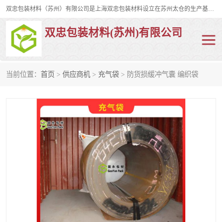
双忠包装材料（苏州）有限公司是上海双忠包装材料设立在苏州太仓的生产基地，占地约2万平米，产品主要有打孔缠绕膜，拉伸蜂窝纸，集装箱充气袋，滑托板，打包带，裹包网兜，防滑纸等箱体和托盘的运输和保护性包材。固永包材®，GooYon Pack®，是我们保护性包装材料的专属品牌。
双忠包装材料(苏州)有限公司
当前位置：
首页
>
供应商机
>
充气袋
> 防货损缓冲气囊 编织袋
打孔缠绕膜
拉伸蜂窝纸
裹包网兜
纤维打包带
防滑纸
充气袋
蜂窝纸
缠绕膜
打孔膜
托盘裹包网兜
托盘捆绑带