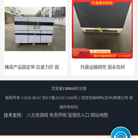
桶装产品固定带 拉紧力好 固永包材
托盘运输网兜 固永包材
您是第
1389818
位访客
版权所有 ©2026-08-07
苏ICP备2024113386号-2
双忠包装材料(苏州)有限公司
保
留所有权利.
技术支持：
八方资源网
免责声明
管理员入口
网站地图