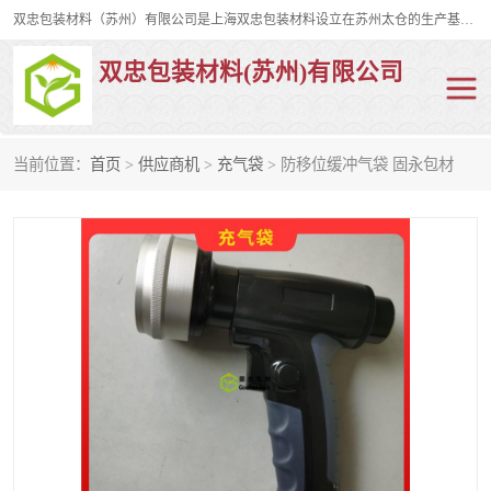
双忠包装材料（苏州）有限公司是上海双忠包装材料设立在苏州太仓的生产基地，占地约2万平米，产品主要有打孔缠绕膜，拉伸蜂窝纸，集装箱充气袋，滑托板，打包带，裹包网兜，防滑纸等箱体和托盘的运输和保护性包材。固永包材®，GooYon Pack®，是我们保护性包装材料的专属品牌。
双忠包装材料(苏州)有限公司
当前位置：
首页
>
供应商机
>
充气袋
> 防移位缓冲气袋 固永包材
打孔缠绕膜
拉伸蜂窝纸
裹包网兜
纤维打包带
防滑纸
充气袋
蜂窝纸
缠绕膜
打孔膜
托盘裹包网兜
托盘捆绑带