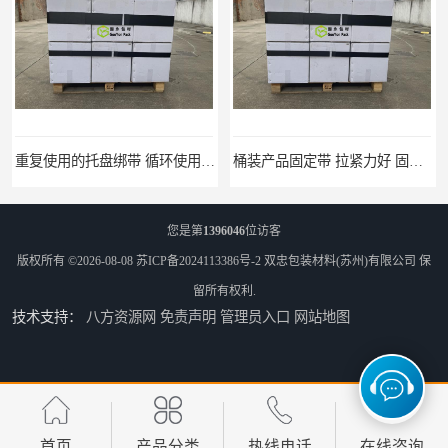
重复使用的托盘绑带 循环使用 固永包材
桶装产品固定带 拉紧力好 固永包材
您是第
1396046
位访客
版权所有 ©2026-08-08
苏ICP备2024113386号-2
双忠包装材料(苏州)有限公司
保
留所有权利.
技术支持：
八方资源网
免责声明
管理员入口
网站地图
托盘运输网兜 固永包材
托盘打包绑带 固永包材
首页
产品分类
热线电话
在线咨询