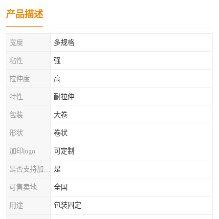
产品描述
宽度
多规格
粘性
强
拉伸度
高
特性
耐拉伸
包装
大卷
形状
卷状
加印logo
可定制
是否支持加工定制
是
可售卖地
全国
用途
包装固定