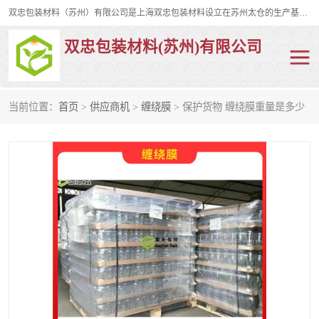
双忠包装材料（苏州）有限公司是上海双忠包装材料设立在苏州太仓的生产基地，占地约2万平米，产品主要有打孔缠绕膜，拉伸蜂窝纸，集装箱充气袋，滑托板，打包带，裹包网兜，防滑纸等箱体和托盘的运输和保护性包材。固永包材®，GooYon Pack®，是我们保护性包装材料的专属品牌。
双忠包装材料(苏州)有限公司
当前位置：
首页
>
供应商机
>
缠绕膜
> 保护货物 缠绕膜重量是多少
打孔缠绕膜
拉伸蜂窝纸
裹包网兜
纤维打包带
防滑纸
充气袋
蜂窝纸
缠绕膜
打孔膜
托盘裹包网兜
托盘捆绑带