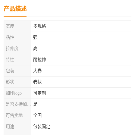
产品描述
宽度
多规格
粘性
强
拉伸度
高
特性
耐拉伸
包装
大卷
形状
卷状
加印logo
可定制
是否支持加工定制
是
可售卖地
全国
用途
包装固定