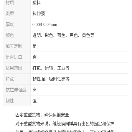
材质
塑料
类型
拉伸膜
厚度
0.008-0.04mm
颜色
透明、彩色、蓝色、黑色、黄色等
加工定制
是
是否进口
否
适用范围
打包、运输、工业等
特点
韧性强、吸附性高等
抗拉伸强度
高
韧性
强
固定重型货物，确保运输安全
对于重型货物来说，缠绕膜同样具有出色的固定和保护