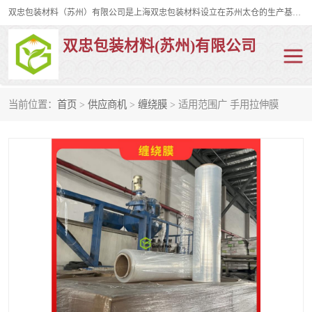
双忠包装材料（苏州）有限公司是上海双忠包装材料设立在苏州太仓的生产基地，占地约2万平米，产品主要有打孔缠绕膜，拉伸蜂窝纸，集装箱充气袋，滑托板，打包带，裹包网兜，防滑纸等箱体和托盘的运输和保护性包材。固永包材®，GooYon Pack®，是我们保护性包装材料的专属品牌。
双忠包装材料(苏州)有限公司
当前位置：
首页
>
供应商机
>
缠绕膜
> 适用范围广 手用拉伸膜
打孔缠绕膜
拉伸蜂窝纸
裹包网兜
纤维打包带
防滑纸
充气袋
蜂窝纸
缠绕膜
打孔膜
托盘裹包网兜
托盘捆绑带