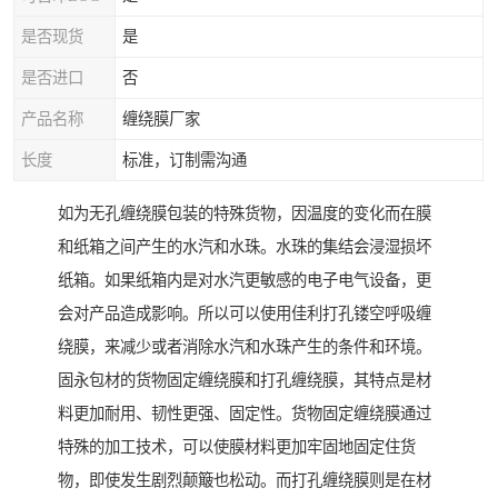
是否现货
是
是否进口
否
产品名称
缠绕膜厂家
长度
标准，订制需沟通
如为无孔缠绕膜包装的特殊货物，因温度的变化而在膜
和纸箱之间产生的水汽和水珠。水珠的集结会浸湿损坏
纸箱。如果纸箱内是对水汽更敏感的电子电气设备，更
会对产品造成影响。所以可以使用佳利打孔镂空呼吸缠
绕膜，来减少或者消除水汽和水珠产生的条件和环境。
固永包材的货物固定缠绕膜和打孔缠绕膜，其特点是材
料更加耐用、韧性更强、固定性。货物固定缠绕膜通过
特殊的加工技术，可以使膜材料更加牢固地固定住货
物，即使发生剧烈颠簸也松动。而打孔缠绕膜则是在材