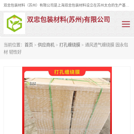
双忠包装材料（苏州）有限公司是上海双忠包装材料设立在苏州太仓的生产基地，占地约2万平米，产品主要有打孔缠绕膜，拉伸蜂窝纸，集装箱充气袋，滑托板，打包带，裹包网兜，防滑纸等箱体和托盘的运输和保护性包材。固永包材®，GooYon Pack®，是我们保护性包装材料的专属品牌。
双忠包装材料(苏州)有限公司
当前位置：
首页
>
供应商机
>
打孔缠绕膜
> 通风透气缠绕膜 固永包
打孔缠绕膜
拉伸蜂窝纸
材 韧性好
裹包网兜
纤维打包带
防滑纸
充气袋
蜂窝纸
缠绕膜
打孔膜
托盘裹包网兜
托盘捆绑带