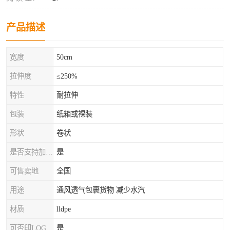
产品描述
宽度
50cm
拉伸度
≤250%
特性
耐拉伸
包装
纸箱或裸装
形状
卷状
是否支持加工定制
是
可售卖地
全国
用途
通风透气包裹货物 减少水汽
材质
lldpe
可否印LOG
是