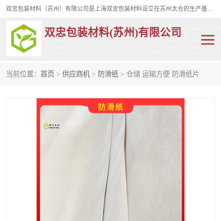
双忠包装材料（苏州）有限公司是上海双忠包装材料设立在苏州太仓的生产基地，占地约2万平米，产品主要有打孔缠绕膜，拉伸蜂窝纸，集装箱充气袋，滑托板，打包带，裹包网兜，防滑纸等箱体和托盘的运输和保护性包材。固永包材®，GooYon Pack®，是我们保护性包装材料的专属品牌。
双忠包装材料(苏州)有限公司
当前位置：
首页
>
供应商机
>
防滑纸
> 仓储 运输方便 防滑纸片
打孔缠绕膜
拉伸蜂窝纸
裹包网兜
纤维打包带
防滑纸
充气袋
蜂窝纸
缠绕膜
打孔膜
托盘裹包网兜
托盘捆绑带