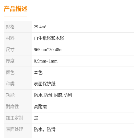
产品描述
规格
29.4m²
材料
再生纸浆和木浆
尺寸
965mm*30.48m
厚度
0.9mm~1mm
颜色
本色
种类
表面保护纸
功能
防水,防滑,耐磨,防刮
耐磨性
高耐磨
加工定制
是
表面处理
防水，防滑