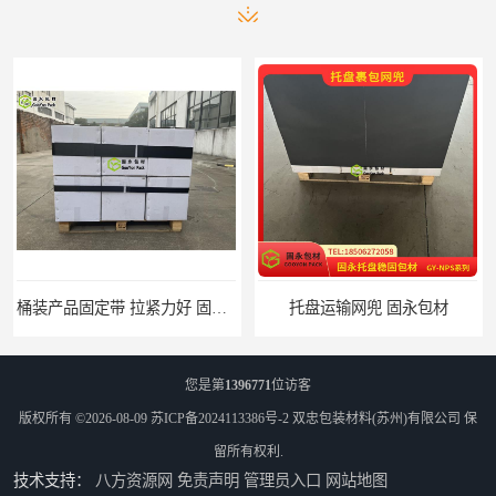
桶装产品固定带 拉紧力好 固永包材
托盘运输网兜 固永包材
您是第
1396771
位访客
版权所有 ©2026-08-09
苏ICP备2024113386号-2
双忠包装材料(苏州)有限公司
保
留所有权利.
技术支持：
八方资源网
免责声明
管理员入口
网站地图