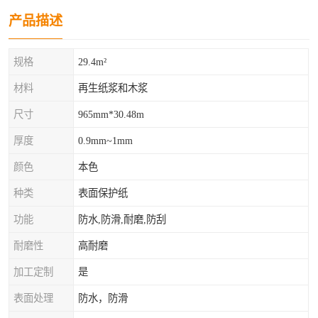
产品描述
规格
29.4m²
材料
再生纸浆和木浆
尺寸
965mm*30.48m
厚度
0.9mm~1mm
颜色
本色
种类
表面保护纸
功能
防水,防滑,耐磨,防刮
耐磨性
高耐磨
加工定制
是
表面处理
防水，防滑