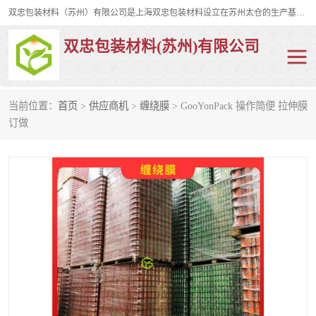
双忠包装材料（苏州）有限公司是上海双忠包装材料设立在苏州太仓的生产基地，占地约2万平米，产品主要有打孔缠绕膜，拉伸蜂窝纸，集装箱充气袋，滑托板，打包带，裹包网兜，防滑纸等箱体和托盘的运输和保护性包材。固永包材®，GooYon Pack®，是我们保护性包装材料的专属品牌。
双忠包装材料(苏州)有限公司
当前位置：
首页
>
供应商机
>
缠绕膜
> GooYonPack 操作简便 拉伸膜
打孔缠绕膜
拉伸蜂窝纸
订做
裹包网兜
纤维打包带
防滑纸
充气袋
蜂窝纸
缠绕膜
打孔膜
托盘裹包网兜
托盘捆绑带