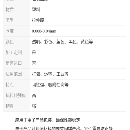
材质
塑料
类型
拉伸膜
厚度
0.008-0.04mm
颜色
透明、彩色、蓝色、黑色、黄色等
加工定制
是
是否进口
否
适用范围
打包、运输、工业等
特点
韧性强、吸附性高等
抗拉伸强度
高
韧性
强
应用于电子产品包装，确保性能稳定
电子产品对包装材料的要求同样严格。它们需要防止静