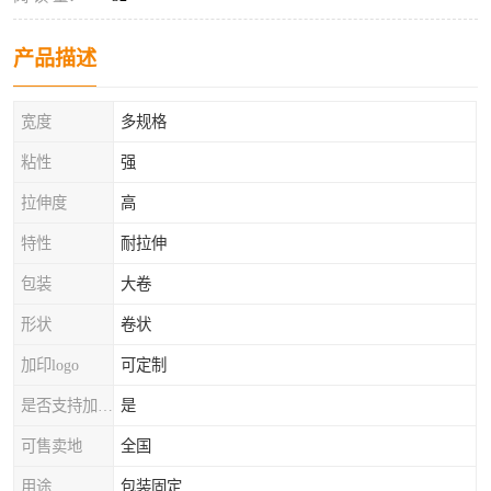
产品描述
宽度
多规格
粘性
强
拉伸度
高
特性
耐拉伸
包装
大卷
形状
卷状
加印logo
可定制
是否支持加工定制
是
可售卖地
全国
用途
包装固定