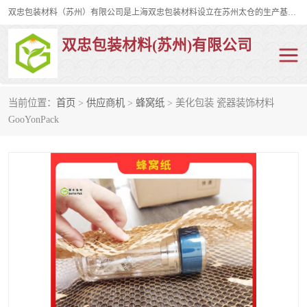
双忠包装材料（苏州）有限公司是上海双忠包装材料设立在苏州太仓的生产基地，占地约2万平米，产品主要有打孔缠绕膜，拉伸蜂窝纸，集装箱充气袋，滑托板，打包带，裹包网兜，防滑纸等箱体和托盘的运输和保护性包材。固永包材®，GooYon Pack®，是我们保护性包装材料的专属品牌。
双忠包装材料(苏州)有限公司
当前位置：
首页
>
供应商机
>
蜂窝纸
> 美化包装 瓷器装饰材料
打孔缠绕膜
拉伸蜂窝纸
GooYonPack
裹包网兜
纤维打包带
防滑纸
充气袋
蜂窝纸
缠绕膜
打孔膜
托盘裹包网兜
托盘捆绑带