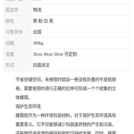
配送货
物流
颜色
黄 粉 白 黑
可售卖地
全国
动载
300kg
宽度
30cm 40cm 50cm 可定制
形式
四面进叉
节省存储空间，未使用时就如一卷没有折叠的牛皮纸原
卷，需要使用时进行正确的拉伸可形成一个个密集的立
体蜂窝。
保护生态环境
蜂窝纸作为一种环保包装材料，对于保护生态环境具有
重要意义。它不仅能够减少包装废弃物的产生和污染，
还能够促进资源的循环利用和可持续发展。同时，蜂窝