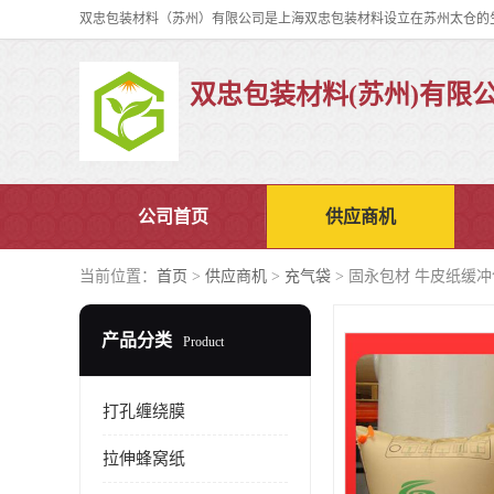
双忠包装材料(苏州)有限
公司首页
供应商机
当前位置：
首页
>
供应商机
>
充气袋
> 固永包材 牛皮纸缓冲
产品分类
Product
打孔缠绕膜
拉伸蜂窝纸