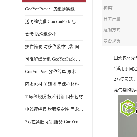
种类1
GooYonPack 牛皮纸蜂窝纸 循环使用
日生产量
透明缠绕膜 GooYonPack 易撕扯不残留
运输方式
仓储 防滑纸滑托
是否现货
操作简便 防移位缓冲气袋 固永包材
固永包材充
可降解蜂窝纸 GooYonPack 循环使用
1适用于固
GooYonPack 操作简单 原木浆蜂巢网格纸
2方便灵活
固永包材 美观 礼品保护材料
充气袋的防
11kg缠绕膜 技术创新 固永包材
电线缠绕膜 增强稳定性 固永包材
3kg拉紧膜 定制服务 GooYonPack