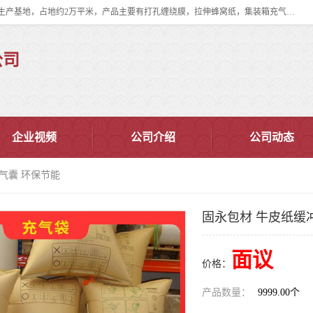
双忠包装材料（苏州）有限公司是上海双忠包装材料设立在苏州太仓的生产基地，占地约2万平米，产品主要有打孔缠绕膜，拉伸蜂窝纸，集装箱充气袋，滑托板，打包带，裹包网兜，防滑纸等箱体和托盘的运输和保护性包材。固永包材®，GooYon Pack®，是我们保护性包装材料的专属品牌。
公司
企业视频
公司介绍
公司动态
气囊 环保节能
固永包材 牛皮纸缓
面议
价格：
产品数量：
9999.00个