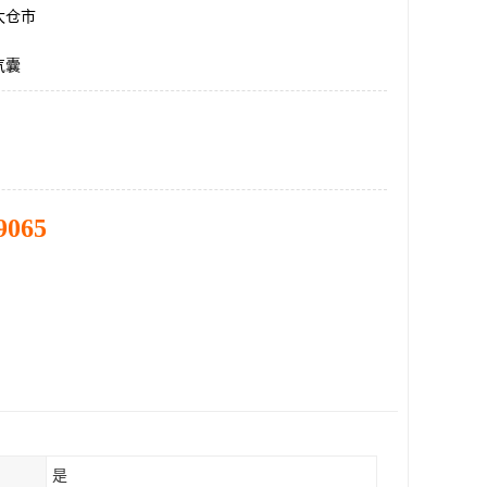
太仓市
气囊
9065
是