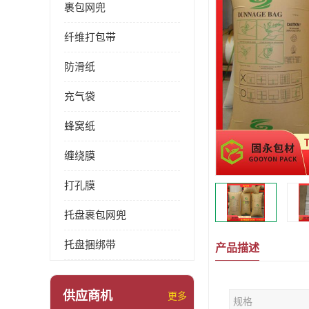
裹包网兜
纤维打包带
防滑纸
充气袋
蜂窝纸
缠绕膜
打孔膜
托盘裹包网兜
托盘捆绑带
产品描述
供应商机
更多
规格