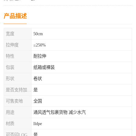
产品描述
宽度
50cm
拉伸度
≤250%
特性
耐拉伸
包装
纸箱或裸装
形状
卷状
是否支持加工定制
是
可售卖地
全国
用途
通风透气包裹货物 减少水汽
材质
lldpe
可否印LOG
是