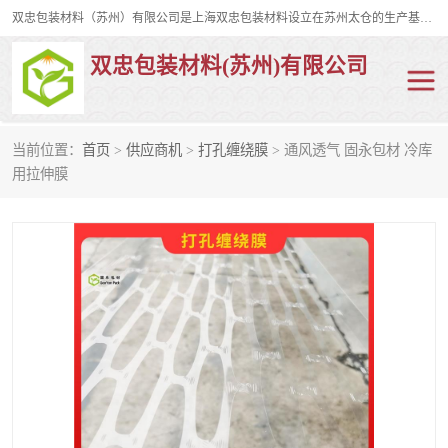
双忠包装材料（苏州）有限公司是上海双忠包装材料设立在苏州太仓的生产基地，占地约2万平米，产品主要有打孔缠绕膜，拉伸蜂窝纸，集装箱充气袋，滑托板，打包带，裹包网兜，防滑纸等箱体和托盘的运输和保护性包材。固永包材®，GooYon Pack®，是我们保护性包装材料的专属品牌。
双忠包装材料(苏州)有限公司
当前位置：
首页
>
供应商机
>
打孔缠绕膜
> 通风透气 固永包材 冷库
打孔缠绕膜
拉伸蜂窝纸
用拉伸膜
裹包网兜
纤维打包带
防滑纸
充气袋
蜂窝纸
缠绕膜
打孔膜
托盘裹包网兜
托盘捆绑带