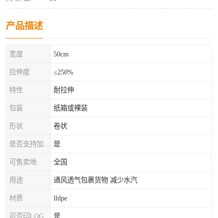
产品描述
宽度
50cm
拉伸度
≤250%
特性
耐拉伸
包装
纸箱或裸装
形状
卷状
是否支持加工定制
是
可售卖地
全国
用途
通风透气包裹货物 减少水汽
材质
lldpe
可否印LOG
是