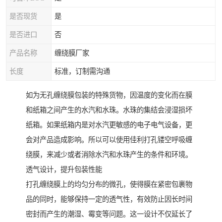
是否现货
是
是否进口
否
产品名称
缠绕膜厂家
长度
标准，订制需沟通
如为无孔缠绕膜包装的特殊货物，因温度的变化而在膜
和纸箱之间产生的水汽和水珠。水珠的集结会浸湿损坏
纸箱。如果纸箱内是对水汽更敏感的电子电气设备，更
会对产品造成影响。所以可以使用佳利打孔镂空呼吸缠
绕膜，来减少或者消除水汽和水珠产生的条件和环境。
透气设计，提升包装性能
打孔缠绕膜上的均匀分布的微孔，使得膜在紧密包裹物
品的同时，能够保持一定的透气性，有效防止因长时间
密封而产生的潮湿、霉变等问题。这一设计不仅延长了