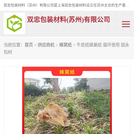
双忠包装材料（苏州）有限公司是上海双忠包装材料设立在苏州太仓的生产基地，占地约2万平米，产品主要有打孔缠绕膜，拉伸蜂窝纸，集装箱充气袋，滑托板，打包带，裹包网兜，防滑纸等箱体和托盘的运输和保护性包材。固永包材®，GooYon Pack®，是我们保护性包装材料的专属品牌。
双忠包装材料(苏州)有限公司
当前位置：
首页
>
供应商机
>
蜂窝纸
> 牛皮纸蜂巢纸 循环使用 固永
打孔缠绕膜
拉伸蜂窝纸
包材
裹包网兜
纤维打包带
防滑纸
充气袋
蜂窝纸
缠绕膜
打孔膜
托盘裹包网兜
托盘捆绑带