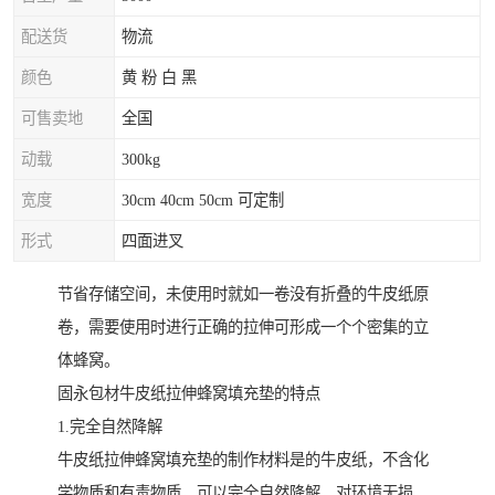
配送货
物流
颜色
黄 粉 白 黑
可售卖地
全国
动载
300kg
宽度
30cm 40cm 50cm 可定制
形式
四面进叉
节省存储空间，未使用时就如一卷没有折叠的牛皮纸原
卷，需要使用时进行正确的拉伸可形成一个个密集的立
体蜂窝。
固永包材牛皮纸拉伸蜂窝填充垫的特点
1.完全自然降解
牛皮纸拉伸蜂窝填充垫的制作材料是的牛皮纸，不含化
学物质和有毒物质，可以完全自然降解，对环境无损