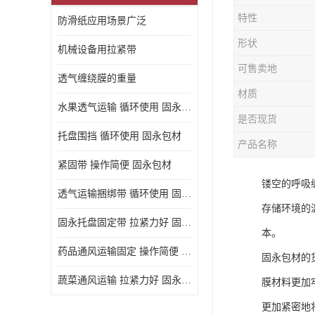
特性
防滑纸应用场景广泛
形状
机械设备用拉紧带
可售卖地
透气缠绕膜的重量
材质
水果透气运输 循环使用 固永包材
是否现货
托盘围挡 循环使用 固永包材
产品名称
紧固带 操作简便 固永包材
镂空的呼吸
透气运输捆绑带 循环使用 固永包材
存储环境的
固永托盘固定带 拉紧力好 固永包材
本。
药品通风运输固定 操作简便 固永包材
固永包材的
蔬菜通风运输 拉紧力好 固永包材
膜材料更加
更加紧密地