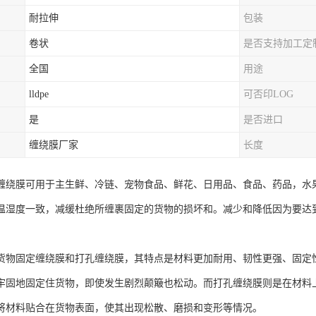
耐拉伸
包装
卷状
是否支持加工定
全国
用途
lldpe
可否印LOG
是
是否进口
缠绕膜厂家
长度
缠绕膜可用于主生鲜、冷链、宠物食品、鲜花、日用品、食品、药品，水
温湿度一致，减缓杜绝所缠裹固定的货物的损坏和。减少和降低因为要达
货物固定缠绕膜和打孔缠绕膜，其特点是材料更加耐用、韧性更强、固定
牢固地固定住货物，即使发生剧烈颠簸也松动。而打孔缠绕膜则是在材料
将材料贴合在货物表面，使其出现松散、磨损和变形等情况。