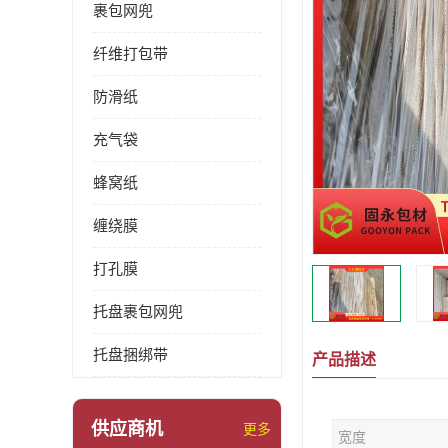
裹包网兜
纤维打包带
防滑纸
充气袋
蜂窝纸
缠绕膜
打孔膜
托盘裹包网兜
托盘捆绑带
产品描述
供应商机
更多
宽度