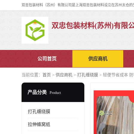
双忠包装材料(苏州)有限
公司首页
供应商机
当前位置：
首页
>
供应商机
>
打孔缠绕膜
> 轻便节省成本 
产品分类
Product
打孔缠绕膜
拉伸蜂窝纸