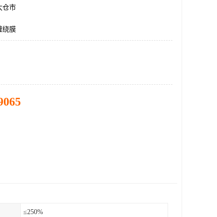
太仓市
缠绕膜
9065
≤250%