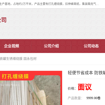
双忠包装材料（苏州）有限公司是上海双忠包装材料设立在苏州太仓的生产基地，占地约2万平米，产品主要有打孔缠绕膜，拉伸蜂窝纸，集装箱充气袋，滑托板，打包带，裹包网兜，防滑纸等箱体和托盘的运输和保护性包材。固永包材®，GooYon Pack®，是我们保护性包装材料的专属品牌。
公司
企业视频
公司介绍
公司动态
防铁罐生锈缠绕膜 固永包材
轻便节省成本 防铁
面议
价格：
产品数量：
9999.00卷