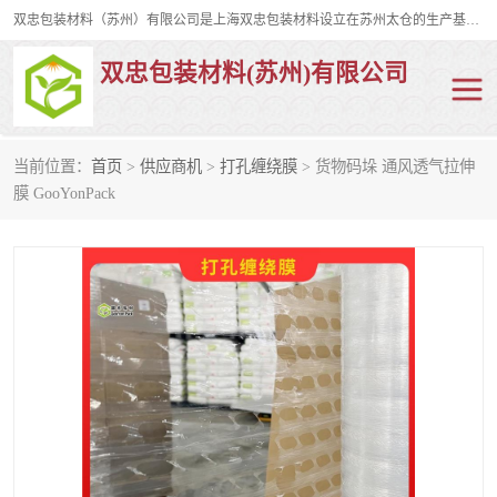
双忠包装材料（苏州）有限公司是上海双忠包装材料设立在苏州太仓的生产基地，占地约2万平米，产品主要有打孔缠绕膜，拉伸蜂窝纸，集装箱充气袋，滑托板，打包带，裹包网兜，防滑纸等箱体和托盘的运输和保护性包材。固永包材®，GooYon Pack®，是我们保护性包装材料的专属品牌。
双忠包装材料(苏州)有限公司
当前位置：
首页
>
供应商机
>
打孔缠绕膜
> 货物码垛 通风透气拉伸
打孔缠绕膜
拉伸蜂窝纸
膜 GooYonPack
裹包网兜
纤维打包带
防滑纸
充气袋
蜂窝纸
缠绕膜
打孔膜
托盘裹包网兜
托盘捆绑带