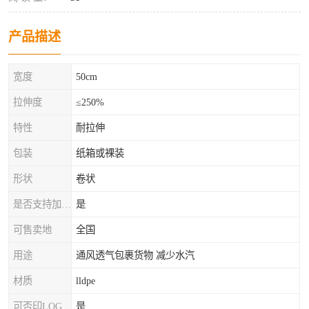
产品描述
宽度
50cm
拉伸度
≤250%
特性
耐拉伸
包装
纸箱或裸装
形状
卷状
是否支持加工定制
是
可售卖地
全国
用途
通风透气包裹货物 减少水汽
材质
lldpe
可否印LOG
是