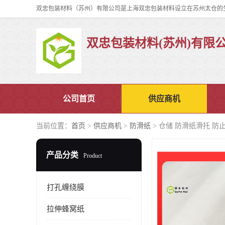
双忠包装材料(苏州)有限
公司首页
供应商机
当前位置：
首页
>
供应商机
>
防滑纸
> 仓储 防滑纸滑托 防
产品分类
Product
打孔缠绕膜
拉伸蜂窝纸