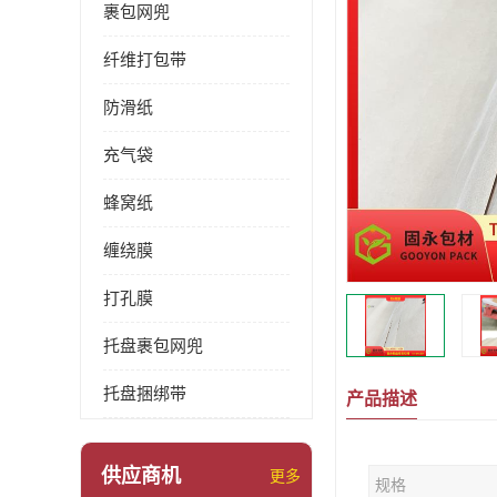
裹包网兜
纤维打包带
防滑纸
充气袋
蜂窝纸
缠绕膜
打孔膜
托盘裹包网兜
托盘捆绑带
产品描述
供应商机
更多
规格