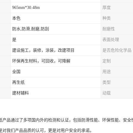
965mm*30.48m
厚度
本色
种类
防水,防滑,耐磨,防刮
耐磨性
是
表面处理
建设施工，装修，涂装，改建项目
是否危险化学品
环保再生材料，可回收，可降解
定制
全国
用途
再生纸
类型
建材辅料
动载
纸产品通过了多项国内外的检测和认证，包括防滑性能、环保性能、安全
是对我们产品品质的认可，更是对用户安全的承诺。