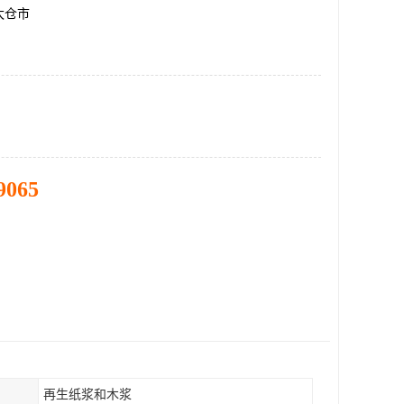
太仓市
9065
再生纸浆和木浆