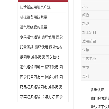
尺寸
防滑纸应用场景广泛
颜色
机械设备用拉紧带
功能
透气缠绕膜的重量
加工定制
水果透气运输 循环使用 固永包材
适用范围
托盘围挡 循环使用 固永包材
优势
紧固带 操作简便 固永包材
可售卖地
透气运输捆绑带 循环使用 固永包材
材质
类别
固永托盘固定带 拉紧力好 固永包材
药品通风运输固定 操作简便 固永包材
多重认证，
蔬菜通风运输 拉紧力好 固永包材
我们的防滑
些认证不仅