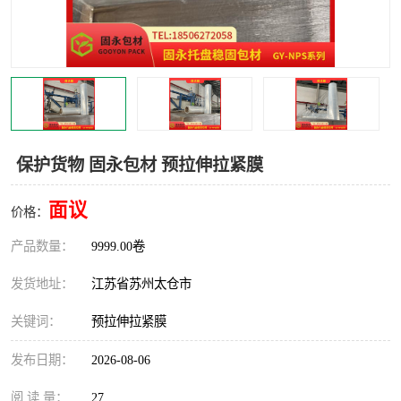
保护货物 固永包材 预拉伸拉紧膜
面议
价格：
产品数量：
9999.00卷
发货地址：
江苏省苏州太仓市
关键词：
预拉伸拉紧膜
发布日期：
2026-08-06
阅 读 量：
27