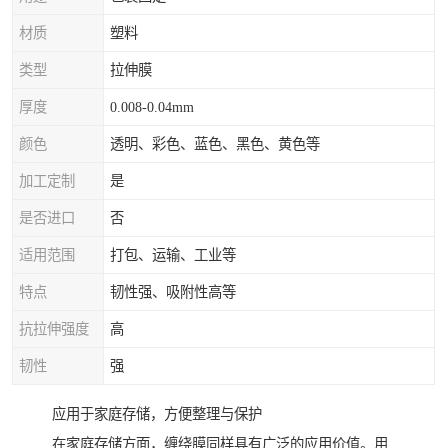
材质
塑料
类型
拉伸膜
厚度
0.008-0.04mm
颜色
透明、彩色、蓝色、黑色、黄色等
加工定制
是
是否进口
否
适用范围
打包、运输、工业等
特点
韧性强、吸附性高等
抗拉伸强度
高
韧性
强
应用于家庭存储，方便整理与保护
在家庭存储方面，缠绕膜同样具有广泛的应用价值。用