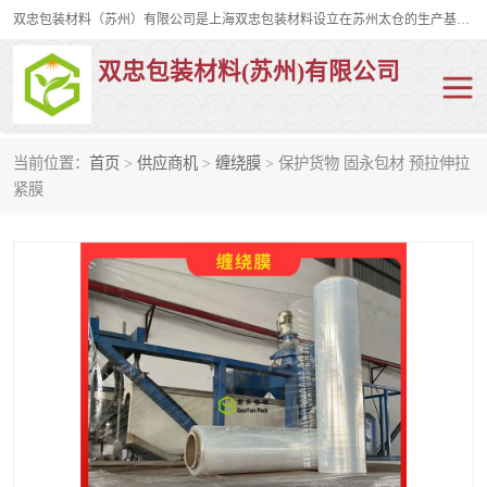
双忠包装材料（苏州）有限公司是上海双忠包装材料设立在苏州太仓的生产基地，占地约2万平米，产品主要有打孔缠绕膜，拉伸蜂窝纸，集装箱充气袋，滑托板，打包带，裹包网兜，防滑纸等箱体和托盘的运输和保护性包材。固永包材®，GooYon Pack®，是我们保护性包装材料的专属品牌。
双忠包装材料(苏州)有限公司
当前位置：
首页
>
供应商机
>
缠绕膜
> 保护货物 固永包材 预拉伸拉
打孔缠绕膜
拉伸蜂窝纸
紧膜
裹包网兜
纤维打包带
防滑纸
充气袋
蜂窝纸
缠绕膜
打孔膜
托盘裹包网兜
托盘捆绑带