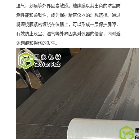
湿气、划痕等外界因素敏感。缠绕膜以其出色的防尘防
潮性能和柔韧性，成为保护精密仪器的理想选择。通过
将缠绕膜紧密缠绕在仪器上，可以形成一层保护屏障，
有效防止灰尘、湿气等外界因素对仪器的侵害，同时避
免划痕和损伤的发生。