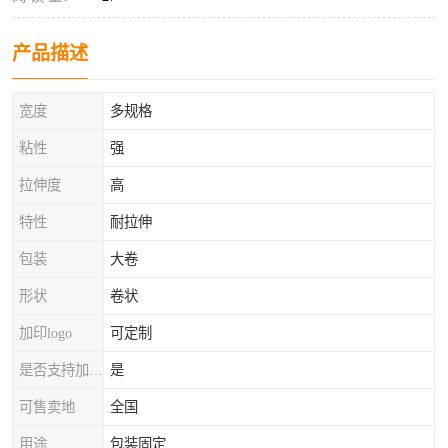
产品描述
宽度
多规格
粘性
强
拉伸度
高
特性
耐拉伸
包装
大卷
形状
卷状
加印logo
可定制
是否支持加工定制
是
可售卖地
全国
用途
包装固定