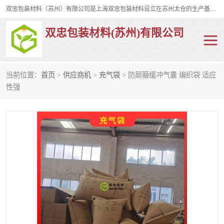
双忠包装材料（苏州）有限公司是上海双忠包装材料设立在苏州太仓的生产基地，占地约2万平米，产品主要有打孔缠绕膜，拉伸蜂窝纸，集装箱充气袋，滑托板，打包带，裹包网兜，防滑纸等箱体和托盘的运输和保护性包材。固永包材®，GooYon Pack®，是我们保护性包装材料的专属品牌。
双忠包装材料(苏州)有限公司
当前位置：
首页
>
供应商机
>
充气袋
> 防颠簸缓冲气囊 编织袋 适应
打孔缠绕膜
拉伸蜂窝纸
性强
裹包网兜
纤维打包带
防滑纸
充气袋
蜂窝纸
缠绕膜
打孔膜
托盘裹包网兜
托盘捆绑带