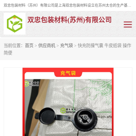
双忠包装材料（苏州）有限公司是上海双忠包装材料设立在苏州太仓的生产基地，占地约2万平米，产品主要有打孔缠绕膜，拉伸蜂窝纸，集装箱充气袋，滑托板，打包带，裹包网兜，防滑纸等箱体和托盘的运输和保护性包材。固永包材®，GooYon Pack®，是我们保护性包装材料的专属品牌。
双忠包装材料(苏州)有限公司
当前位置：
首页
>
供应商机
>
充气袋
> 快充防撞气囊 牛皮纸袋 操作
打孔缠绕膜
拉伸蜂窝纸
简便
裹包网兜
纤维打包带
防滑纸
充气袋
蜂窝纸
缠绕膜
打孔膜
托盘裹包网兜
托盘捆绑带