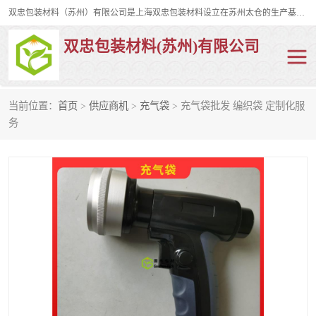
双忠包装材料（苏州）有限公司是上海双忠包装材料设立在苏州太仓的生产基地，占地约2万平米，产品主要有打孔缠绕膜，拉伸蜂窝纸，集装箱充气袋，滑托板，打包带，裹包网兜，防滑纸等箱体和托盘的运输和保护性包材。固永包材®，GooYon Pack®，是我们保护性包装材料的专属品牌。
双忠包装材料(苏州)有限公司
当前位置：
首页
>
供应商机
>
充气袋
> 充气袋批发 编织袋 定制化服
打孔缠绕膜
拉伸蜂窝纸
务
裹包网兜
纤维打包带
防滑纸
充气袋
蜂窝纸
缠绕膜
打孔膜
托盘裹包网兜
托盘捆绑带