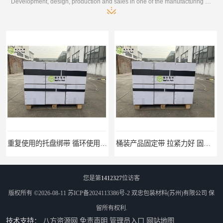
Development, design, production and sales in one of the manufacturing enterprises
重复使用的托盘绑带 循环使用 固永包材
桶装产品固定带 拉紧力好 固永包材
您是第
1412327
位访客
版权所有 ©2026-08-11
苏ICP备2024113386号-2
双忠包装材料(苏州)有限公司
保
留所有权利.
技术支持：
八方资源网
免责声明
管理员入口
网站地图