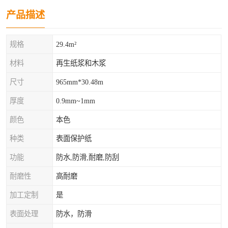
产品描述
规格
29.4m²
材料
再生纸浆和木浆
尺寸
965mm*30.48m
厚度
0.9mm~1mm
颜色
本色
种类
表面保护纸
功能
防水,防滑,耐磨,防刮
耐磨性
高耐磨
加工定制
是
表面处理
防水，防滑