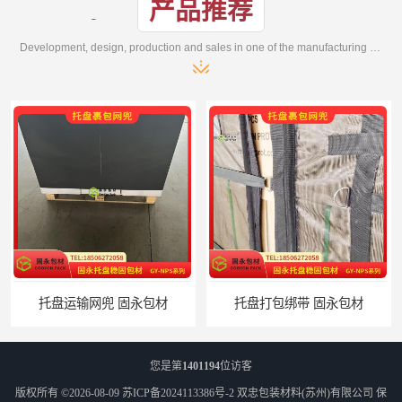
产品推荐
Development, design, production and sales in one of the manufacturing enterprises
材
托盘打包绑带 固永包材
您是第
1401194
位访客
版权所有 ©2026-08-09
苏ICP备2024113386号-2
双忠包装材料(苏州)有限公司
保