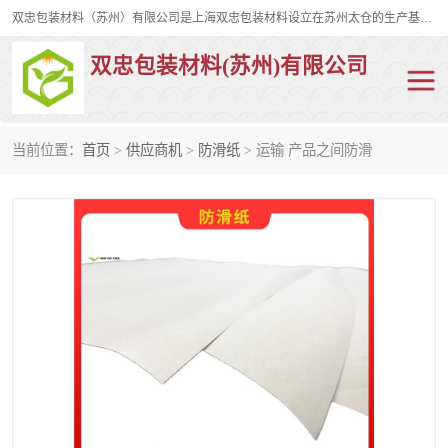
双忠包装材料（苏州）有限公司是上海双忠包装材料设立在苏州太仓的生产基地，占地约2万平米，产品主要有打孔缠绕膜，拉伸蜂窝纸，集装箱充气袋，滑托板，打包带，裹包网兜，防滑纸等箱体和托盘的运输和保护性包材。固永包材®，GooYon Pack®，是我们保护性包装材料的专属品牌。
双忠包装材料(苏州)有限公司
当前位置：
首页
>
供应商机
>
防滑纸
> 运输 产品之间防滑
打孔缠绕膜
拉伸蜂窝纸
裹包网兜
纤维打包带
防滑纸
充气袋
蜂窝纸
缠绕膜
打孔膜
托盘裹包网兜
托盘捆绑带