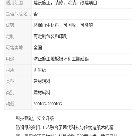
适用范围
建设施工，装修，涂装，改建项目
是否危险化学品
否
优势
环保再生材料，可回收，可降解
定制
可定制包装和印刷
可售卖地
全国
用途
防止施工地板损坏和工期延误
材质
再生纸
类型
建材辅料
类别
建材辅料
动载
300KG-2000KG
科技赋能，安全升级
防滑纸的制作工艺融合了现代科技与传统造纸术的精