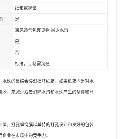
纸箱或裸装
制
是
通风透气包裹货物 减少水汽
是
否
标准，订制需沟通
。水珠的集结会浸湿损坏纸箱。如果纸箱内是对水
绕膜，来减少或者消除水汽和水珠产生的条件和环
加值。打孔缠绕膜以其特的打孔设计和良好的包装
强企业在市场中的竞争力。