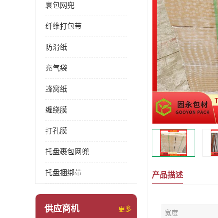
裹包网兜
纤维打包带
防滑纸
充气袋
蜂窝纸
缠绕膜
打孔膜
托盘裹包网兜
托盘捆绑带
产品描述
供应商机
更多
宽度