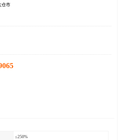
太仓市
9065
≤250%