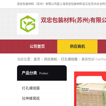
双忠包装材料(苏州)有限
公司首页
供应商机
当前位置：
首页
>
供应商机
>
打孔缠绕膜
> 兼容性好 GooYo
产品分类
Product
打孔缠绕膜
拉伸蜂窝纸