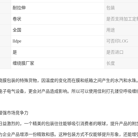
耐拉伸
包装
卷状
是否支持加工定
全国
用途
lldpe
可否印LOG
是
是否进口
缠绕膜厂家
长度
绕膜包装的特殊货物，因温度的变化而在膜和纸箱之间产生的水汽和水珠
电子电气设备，更会对产品造成影响。所以可以使用佳利打孔镂空呼吸缠
增强市场竞争力
日益激烈的，一个精美的包装往往能够吸引消费者的眼球，提升产品的附
为企业产品增添一份精致和感。这种包装方式不仅能够提升形象，还能增