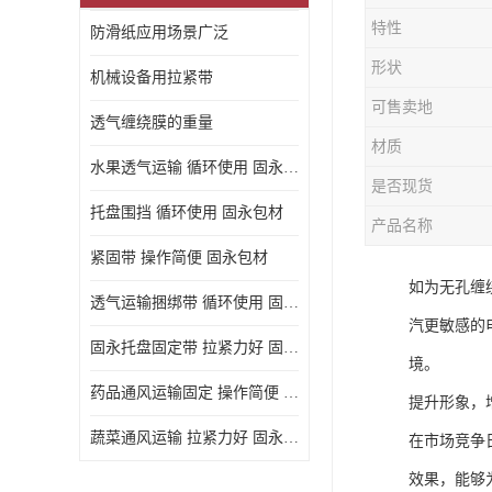
特性
防滑纸应用场景广泛
形状
机械设备用拉紧带
可售卖地
透气缠绕膜的重量
材质
水果透气运输 循环使用 固永包材
是否现货
托盘围挡 循环使用 固永包材
产品名称
紧固带 操作简便 固永包材
如为无孔缠
透气运输捆绑带 循环使用 固永包材
汽更敏感的
固永托盘固定带 拉紧力好 固永包材
境。
药品通风运输固定 操作简便 固永包材
提升形象，
蔬菜通风运输 拉紧力好 固永包材
在市场竞争
效果，能够