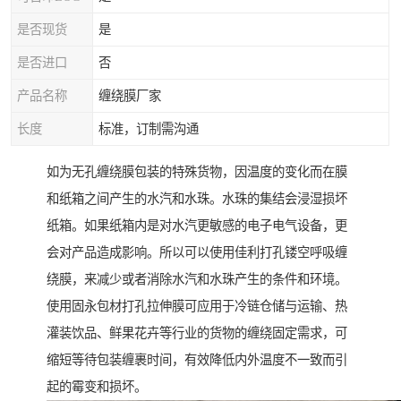
是否现货
是
是否进口
否
产品名称
缠绕膜厂家
长度
标准，订制需沟通
如为无孔缠绕膜包装的特殊货物，因温度的变化而在膜
和纸箱之间产生的水汽和水珠。水珠的集结会浸湿损坏
纸箱。如果纸箱内是对水汽更敏感的电子电气设备，更
会对产品造成影响。所以可以使用佳利打孔镂空呼吸缠
绕膜，来减少或者消除水汽和水珠产生的条件和环境。
使用固永包材打孔拉伸膜可应用于冷链仓储与运输、热
灌装饮品、鲜果花卉等行业的货物的缠绕固定需求，可
缩短等待包装缠裹时间，有效降低内外温度不一致而引
起的霉变和损坏。