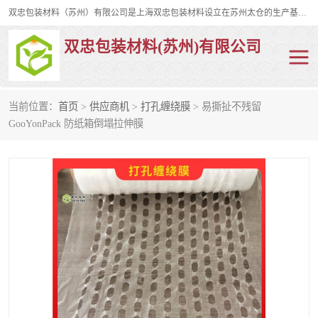
双忠包装材料（苏州）有限公司是上海双忠包装材料设立在苏州太仓的生产基地，占地约2万平米，产品主要有打孔缠绕膜，拉伸蜂窝纸，集装箱充气袋，滑托板，打包带，裹包网兜，防滑纸等箱体和托盘的运输和保护性包材。固永包材®，GooYon Pack®，是我们保护性包装材料的专属品牌。
双忠包装材料(苏州)有限公司
当前位置：
首页
>
供应商机
>
打孔缠绕膜
> 易撕扯不残留
打孔缠绕膜
拉伸蜂窝纸
GooYonPack 防纸箱倒塌拉伸膜
裹包网兜
纤维打包带
防滑纸
充气袋
蜂窝纸
缠绕膜
打孔膜
托盘裹包网兜
托盘捆绑带