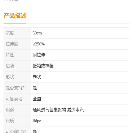
产品描述
宽度
50cm
拉伸度
≤250%
特性
耐拉伸
包装
纸箱或裸装
形状
卷状
是否支持加工定制
是
可售卖地
全国
用途
通风透气包裹货物 减少水汽
材质
lldpe
可否印LOG
是