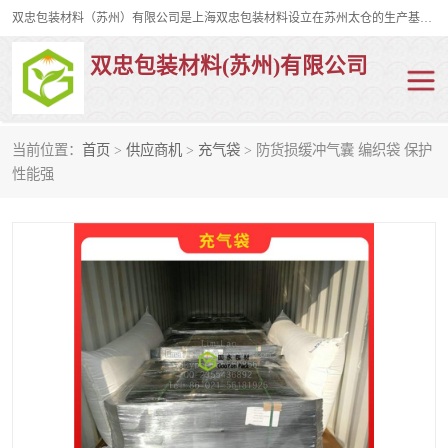
双忠包装材料（苏州）有限公司是上海双忠包装材料设立在苏州太仓的生产基地，占地约2万平米，产品主要有打孔缠绕膜，拉伸蜂窝纸，集装箱充气袋，滑托板，打包带，裹包网兜，防滑纸等箱体和托盘的运输和保护性包材。固永包材®，GooYon Pack®，是我们保护性包装材料的专属品牌。
双忠包装材料(苏州)有限公司
当前位置：
首页
>
供应商机
>
充气袋
> 防货损缓冲气囊 编织袋 保护
打孔缠绕膜
拉伸蜂窝纸
性能强
裹包网兜
纤维打包带
防滑纸
充气袋
蜂窝纸
缠绕膜
打孔膜
托盘裹包网兜
托盘捆绑带