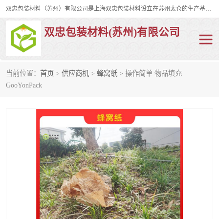
双忠包装材料（苏州）有限公司是上海双忠包装材料设立在苏州太仓的生产基地，占地约2万平米，产品主要有打孔缠绕膜，拉伸蜂窝纸，集装箱充气袋，滑托板，打包带，裹包网兜，防滑纸等箱体和托盘的运输和保护性包材。固永包材®，GooYon Pack®，是我们保护性包装材料的专属品牌。
双忠包装材料(苏州)有限公司
当前位置：
首页
>
供应商机
>
蜂窝纸
> 操作简单 物品填充
打孔缠绕膜
拉伸蜂窝纸
GooYonPack
裹包网兜
纤维打包带
防滑纸
充气袋
蜂窝纸
缠绕膜
打孔膜
托盘裹包网兜
托盘捆绑带