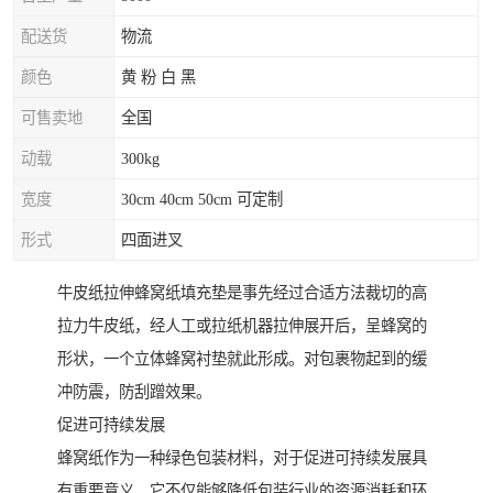
配送货
物流
颜色
黄 粉 白 黑
可售卖地
全国
动载
300kg
宽度
30cm 40cm 50cm 可定制
形式
四面进叉
牛皮纸拉伸蜂窝纸填充垫是事先经过合适方法裁切的高
拉力牛皮纸，经人工或拉纸机器拉伸展开后，呈蜂窝的
形状，一个立体蜂窝衬垫就此形成。对包裹物起到的缓
冲防震，防刮蹭效果。
促进可持续发展
蜂窝纸作为一种绿色包装材料，对于促进可持续发展具
有重要意义。它不仅能够降低包装行业的资源消耗和环