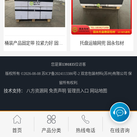
桶装产品固定带 拉紧力好 固永包材
托盘运输网兜 固永包材
您是第
1391835
位访客
版权所有 ©2026-08-08
苏ICP备2024113386号-2
双忠包装材料(苏州)有限公司
保
留所有权利.
技术支持：
八方资源网
免责声明
管理员入口
网站地图
托盘打包绑带 固永包材
托盘裹包布兜 固永包材
首页
产品分类
热线电话
在线咨询