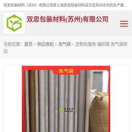
双忠包装材料（苏州）有限公司是上海双忠包装材料设立在苏州太仓的生产基地，占地约2万平米，产品主要有打孔缠绕膜，拉伸蜂窝纸，集装箱充气袋，滑托板，打包带，裹包网兜，防滑纸等箱体和托盘的运输和保护性包材。固永包材®，GooYon Pack®，是我们保护性包装材料的专属品牌。
双忠包装材料(苏州)有限公司
当前位置：
首页
>
供应商机
>
充气袋
> 定制化服务 编织袋 充气袋供
打孔缠绕膜
拉伸蜂窝纸
应
裹包网兜
纤维打包带
防滑纸
充气袋
蜂窝纸
缠绕膜
打孔膜
托盘裹包网兜
托盘捆绑带