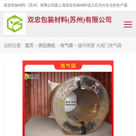
双忠包装材料（苏州）有限公司是上海双忠包装材料设立在苏州太仓的生产基地，占地约2万平米，产品主要有打孔缠绕膜，拉伸蜂窝纸，集装箱充气袋，滑托板，打包带，裹包网兜，防滑纸等箱体和托盘的运输和保护性包材。固永包材®，GooYon Pack®，是我们保护性包装材料的专属品牌。
双忠包装材料(苏州)有限公司
当前位置：
首页
>
供应商机
>
充气袋
> 操作简便 大阀门充气袋
打孔缠绕膜
拉伸蜂窝纸
裹包网兜
纤维打包带
防滑纸
充气袋
蜂窝纸
缠绕膜
打孔膜
托盘裹包网兜
托盘捆绑带