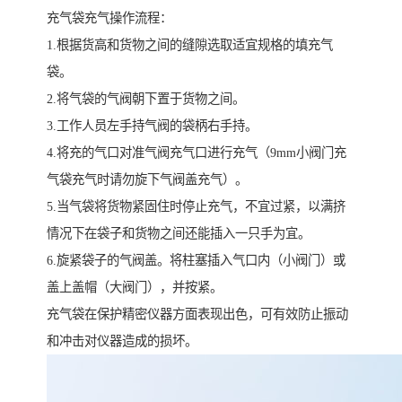
充气袋充气操作流程：
1.根据货高和货物之间的缝隙选取适宜规格的填充气
袋。
2.将气袋的气阀朝下置于货物之间。
3.工作人员左手持气阀的袋柄右手持。
4.将充的气口对准气阀充气口进行充气（9mm小阀门充
气袋充气时请勿旋下气阀盖充气）。
5.当气袋将货物紧固住时停止充气，不宜过紧，以满挤
情况下在袋子和货物之间还能插入一只手为宜。
6.旋紧袋子的气阀盖。将柱塞插入气口内（小阀门）或
盖上盖帽（大阀门），并按紧。
充气袋在保护精密仪器方面表现出色，可有效防止振动
和冲击对仪器造成的损坏。