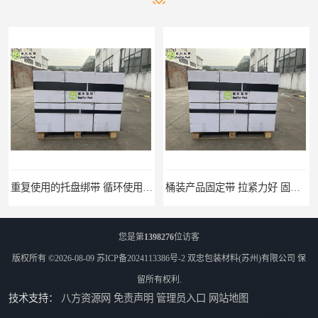
重复使用的托盘绑带 循环使用 固永包材
桶装产品固定带 拉紧力好 固永包材
您是第
1398276
位访客
版权所有 ©2026-08-09
苏ICP备2024113386号-2
双忠包装材料(苏州)有限公司
保
留所有权利.
技术支持：
八方资源网
免责声明
管理员入口
网站地图